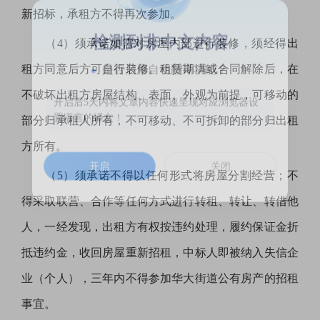
新招标，承租方不得再次参加。
（
4）须承诺如需对房屋内部进行装修，须经得出
检测到非中文内容
租方同意后方可自行装修。租赁期满或合同解除后，在
是否启用自动翻译功能？
不破坏出租方房屋结构、表面、外观为前提，可移动的
开启后5天内将文章内容快速呈现对应浏览器设
部分归承租人所有，不可移动、不可拆卸的部分归出租
置语言的译文！
方所有。
开启
关闭
（
5）须承诺不得以任何形式将房屋分割经营；不
得采取联营、合作等任何方式进行转租、转让、转借他
人，一经发现，出租方有权按违约处理，履约保证金折
抵违约金，收回房屋重新招租，中标人即被纳入失信企
业（个人），三年内不得参加华大街道公有房产的招租
事宜。