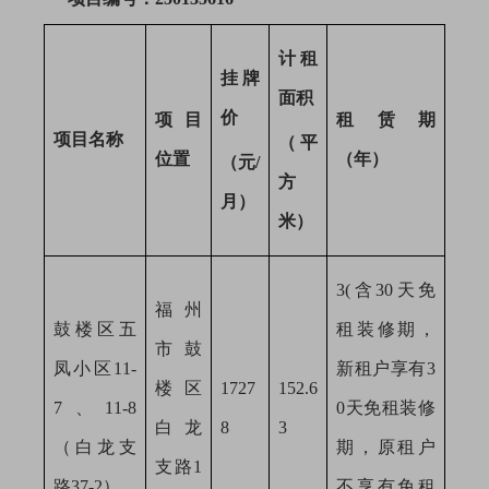
计租
挂牌
面积
价
项目
租赁期
项目名称
（平
位置
（年）
（元
/
方
月）
米）
3(含30天免
福州
鼓楼区五
租装修期，
市鼓
凤小区
11-
新租户享有3
楼区
1727
152.6
7、11-8
0天免租装修
白龙
8
3
（白龙支
期，原租户
支路
1
路37-2）
不享有免租