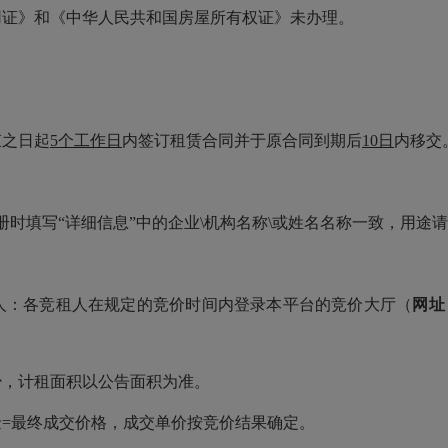
用证》和《中华人民共和国房屋所有权证》未办理。
束之日起
5个工作日
内签订租赁合同并于原合同到期后
10日
内移交
册时填写
“详细信息”中的企业\机构名称\或姓名名称一致，用途
人：各竞租人在规定的竞价时间内登录本平台的竞价大厅（
网址
少，计租面积以公告面积为准。
金=最终成交价格，成交单价按竞价结果确定。