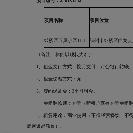
项目编号：
250135552
项目名称
项目位置
鼓楼区五凤小区
11-11
福州市鼓楼区白龙支
（备注：标的以现状为准）
1、租金支付方式：按月支付，对公银行转账
2、租金递增方式：无。
3、履约保证金：3个月租金。
4、免租装修期：30天（新租户享有30天免
5、租赁用途：商业使用（不得经营餐饮；不
燃易爆品项目）。