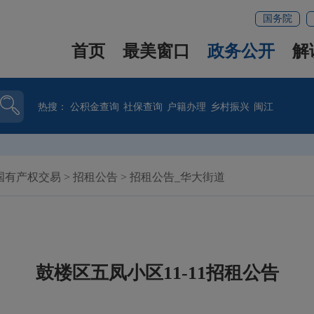
国务院
首页
最美窗口
政务公开
解
热搜：
公积金查询
社保查询
户籍办理
乡村振兴
闽江
国有产权交易
>
招租公告
>
招租公告_华大街道
鼓楼区五凤小区11-11招租公告