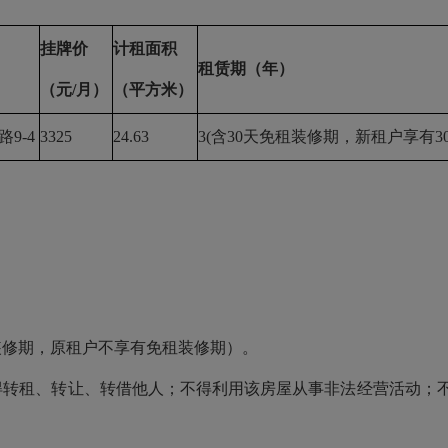
挂牌价
计租面积
租赁期（年）
（元
/月）
（平方米）
路
9-4
3325
24.63
3(含30天免租装修期，新租户享有
。
租装修期，原租户不享有免租装修期）。
得转租、转让、转借他人；不得利用该房屋从事非法经营活动；