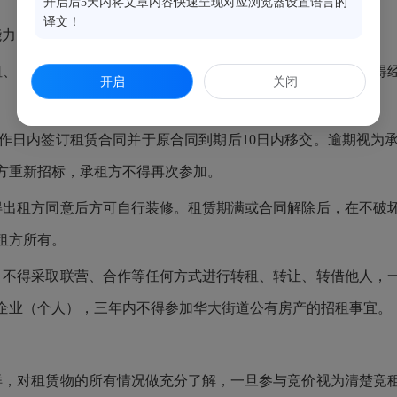
开启后5天内将文章内容快速呈现对应浏览器设置语言的
译文！
能力。
租、转让、转借他人；不得利用该房屋从事非法经营活动；不得
开启
关闭
工作日内签订租赁合同并于原合同到期后10日内移交。逾期视为
方重新招标，承租方不得再次参加。
得出租方同意后方可自行装修。租赁期满或合同解除后，在不破
租方所有。
；不得采取联营、合作等任何方式进行转租、转让、转借他人，
企业（个人），三年内不得参加华大街道公有房产的招租事宜。
样，对租赁物的所有情况做充分了解，一旦参与竞价视为清楚竞