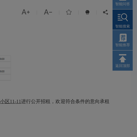
智能问答



|
|
|
|


智能搜索
智能推荐
返回顶部
小区11-11
进行公开招租，欢迎符合条件的意向承租