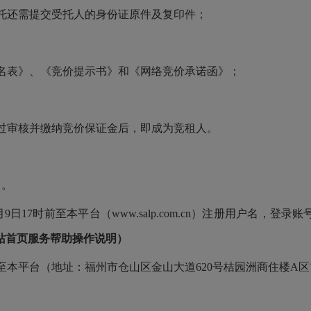
托还需提交受托人的身份证原件及复印件；
名表》、《竞价提示书》和《网络竞价承诺函》；
过审核并缴纳竞价保证金后，即成为竞租人。
日。
9日17时前至本平台（www.salp.com.cn）注册用户名，登
站首页服务帮助操作说明）
时前至本平台（地址：福州市仓山区金山大道620号桔园洲商住楼A区
。