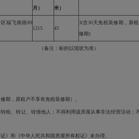
月）
米）
楼区福飞南路
89
3(含30天免租装修期，新
1215
45
修期)
（备注：标的以现状为准）
。
租装修期，原租户不享有免租装修期）。
得转租、转让、转借他人；不得利用该房屋从事非法经营活动；
用证》和《中华人民共和国房屋所有权证》未办理。