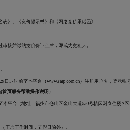
名表》、《竞价提示书》和《网络竞价承诺函》；
过审核并缴纳竞价保证金后，即成为竞租人。
日。
9日17时前至本平台（www.salp.com.cn）注册用户名，登
站首页服务帮助操作说明）
时前至本平台（地址：福州市仓山区金山大道620号桔园洲商住楼A区
。
月29日（正常工作时间，节假日除外）。