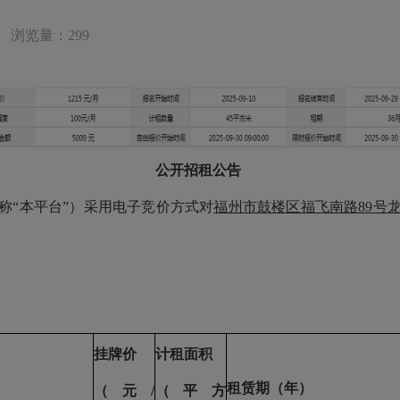
浏览量：299
公开招租公告
称
“本平台”）采用电子竞价方式对
福州市鼓楼区福飞南路
89号
挂牌价
计租面积
租赁期（年）
（元
/
（平方