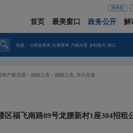
国务院
首页
最美窗口
政务公开
解
热搜：
公积金查询
社保查询
户籍办理
乡村振兴
闽江
国有产权交易
>
招租公告
>
招租公告_华大街道
楼区福飞南路89号龙腰新村1座304招租