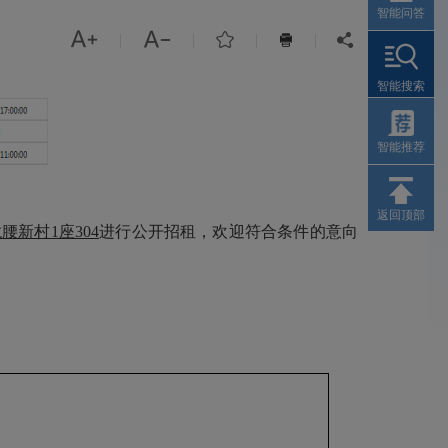
智能问答



|
|
|
|


智能搜索
智能推荐
返回顶部
龙腰新村1座304
进行公开招租，欢迎符合条件的意向