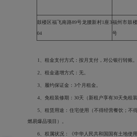
鼓楼区福飞南路
89号龙腰新村1座3
福州市鼓
04
号
1、租金支付方式：按月支付，对公银行转账
2、租金递增方式：无。
3、履约保证金：3个月租金。
4、免租装修期：30天（新租户享有30天免
5、租赁用途：住宅使用（不得经营餐饮；不
燃易爆品项目）。
6、权属状况：《中华人民共和国国有土地使