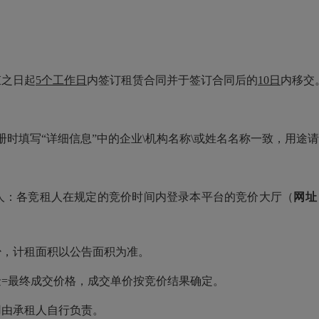
束之日起
5个工作日
内签订租赁合同并于签订合同后的
10日
内移交
册时填写
“详细信息”中的企业\机构名称\或姓名名称一致，用途
人：各竞租人在规定的竞价时间内登录本平台的竞价大厅（
网址
少，计租面积以公告面积为准。
金=最终成交价格，成交单价按竞价结果确定。
用由承租人自行负责。