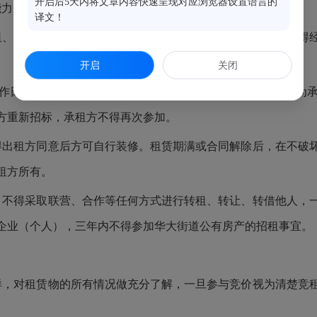
开启后5天内将文章内容快速呈现对应浏览器设置语言的
能力。
译文！
租、转让、转借他人；不得利用该房屋从事非法经营活动；不得
开启
关闭
工作日内签订租赁合同并于签订合同后的10日内移交。逾期视为
方重新招标，承租方不得再次参加。
得出租方同意后方可自行装修。租赁期满或合同解除后，在不破
租方所有。
；不得采取联营、合作等任何方式进行转租、转让、转借他人，
企业（个人），三年内不得参加华大街道公有房产的招租事宜。
样，对租赁物的所有情况做充分了解，一旦参与竞价视为清楚竞