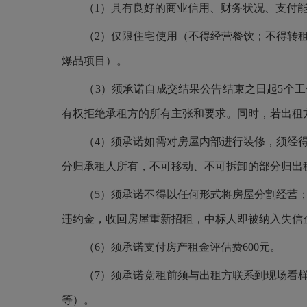
（
1）具有良好的商业信用、财务状况、支付
（
2）仅限住宅使用（不得经营餐饮；不得转
爆品项目）。
（
3）须承诺自成交结果公告结束之日起5个
有权拒绝承租方的所有主张和要求。同时，若出租
（
4）须承诺如需对房屋内部进行装修，须经
分归承租人所有，不可移动、不可拆卸的部分归出
（
5）须承诺不得以任何形式将房屋分割经营
违约金，收回房屋重新招租，中标人即被纳入失信
（
6）须承诺支付房产租金评估费600元。
（
7）须承诺竞租前须与出租方联系到现场看
等）。