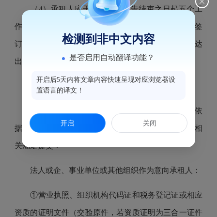
（4）承租人应于竞价成交公告结束之日起五个工
作日内将竞价服务费汇达本中心指定账户、并于合同签
检测到非中文内容
订之日起3日内将履约保证金及第一期租金等款项汇达
是否启用自动翻译功能？
出租方指定账户。
开启后5天内将文章内容快速呈现对应浏览器设
（5）其他详见租赁合同。
置语言的译文！
14、意向承租人现场资格审核应提供的竞价材料依
开启
关闭
据《福州海峡纵横电子竞价平台资产招租办理规程》相
关规定提交：
法人或企、事业单位或其他组织作为意向承租人：
①营业执照、组织机构代码证和税务登记证或相应
资质的证明文件（交验原件，若资质证明为三合一证件