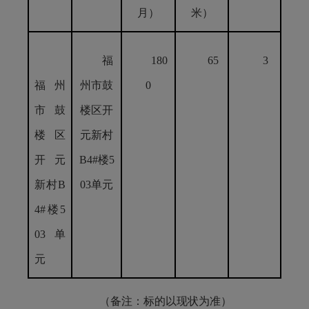
月）
米）
福
180
65
3
福州
州市鼓
0
市鼓
楼区开
楼区
元新村
开元
B4#楼5
新村B
03单元
4#楼5
03单
元
（备注：标的以现状为准）