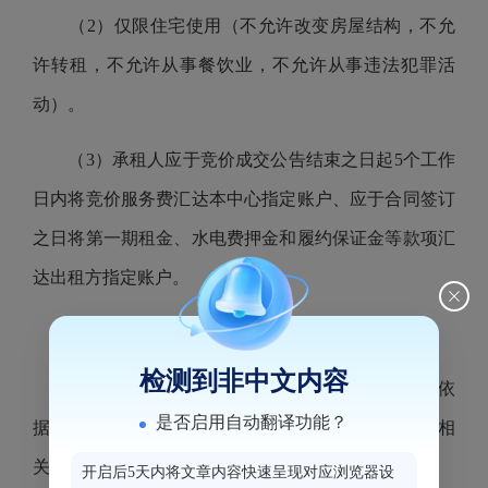
（2）仅限住宅使用（不允许改变房屋结构，不允
许转租，不允许从事餐饮业，不允许从事违法犯罪活
动）。
（3）承租人应于竞价成交公告结束之日起5个工作
日内将竞价服务费汇达本中心指定账户、应于合同签订
之日将第一期租金、水电费押金和履约保证金等款项汇
达出租方指定账户。
（4）其他详见租赁合同。
检测到非中文内容
8、意向承租人现场资格审核应提供的竞价材料依
是否启用自动翻译功能？
据《福州海峡纵横电子竞价平台资产招租办理规程》相
关规定提交：
开启后5天内将文章内容快速呈现对应浏览器设