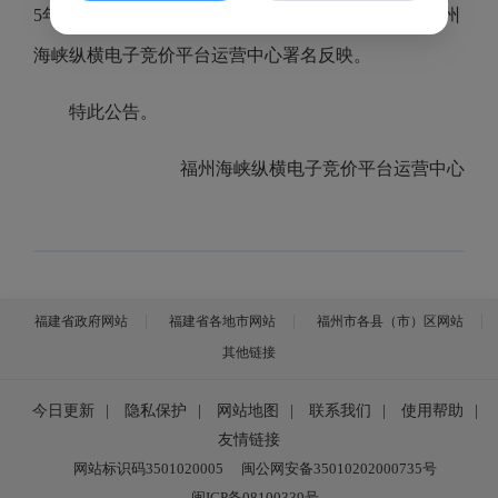
5年1月24日），对本结果有异议者请在公告期内向福州
海峡纵横电子竞价平台运营中心署名反映。
特此公告。
福州海峡纵横电子竞价平台运营中心
福建省政府网站
福建省各地市网站
福州市各县（市）区网站
其他链接
今日更新
|
隐私保护
|
网站地图
|
联系我们
|
使用帮助
|
友情链接
网站标识码3501020005
闽公网安备35010202000735号
闽ICP备08100339号