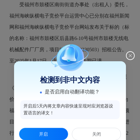
受福州市鼓楼区南街街道办事处（出租人）委托，
福州海峡纵横电子竞价平台运营中心已分别在福州新闻
网和福州海峡纵横电子竞价平台网站发布关于标的（标
的名称：福州市鼓楼区后县路6-10号福州市鼓楼无线电
机械配件厂厂房，项目编号：240230503）招租公告。
至2025年1月17日，该挂牌信息公告期已满。
2025年1月20日，福州海峡纵横电子竞价平台按照
检测到非中文内容
《国有资产公开招租办理规程（试行）》组织电子竞
是否启用自动翻译功能？
价。最终该标的以租金22000（元/月）成交，承租人为
开启后5天内将文章内容快速呈现对应浏览器设
福州市忘不了食品有限公司，竞价活动已经结束，该项
置语言的译文！
目相关的交割手续将于近期办理。现将本次竞价结果进
行公告，公告5个工作日（公告期：2025年1月20日-202
开启
关闭