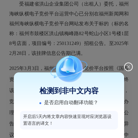
受福建省洪山企业集团公司（出租人）委托，福州
海峡纵横电子竞价平台运营中心已分别在福州新闻网和
福州海峡纵横电子竞价平台网站发布关于标的（标的名
称：福州市鼓楼区洪山镇梅峰路
82号蛇山小区1号楼1层
8号店面，项目编号：250131249）招租公告。至2025年
2月28日，该挂牌信息公告期已满。
2025年3月3日，福州海峡纵横电子竞价平台按照《国有
资产公开招租办理规程（试行）》组织电子竞价。最终
检测到非中文内容
该标的以租金10000（元/月）成交，承租人为杨慧英，
竞价活动已经结束，该项目相关的交割手续将于近期办
是否启用自动翻译功能？
理。现将本次竞价结果进行公告，公告5个工作日（公
开启后5天内将文章内容快速呈现对应浏览器设
告期：2025年3月3日-2025年3月7日），对本结果有异
置语言的译文！
议者请在公告期内向福州海峡纵横电子竞价平台运营中