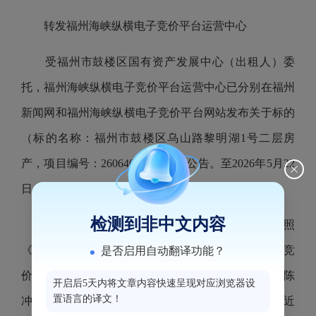
转发
福州海峡纵横电子竞价平台运营中心
受福州市鼓楼区国有资产发展中心（出租人）委
托，福州海峡纵横电子竞价平台运营中心已分别在福州
新闻网和福州海峡纵横电子竞价平台网站发布关于标的
（标的名称：福州市鼓楼区乌山路黎明湖1号二层房
产，项目编号：260640327）招租公告。至2026年5月22
日，该挂牌信息公告期已满。
检测到非中文内容
2026年5月25日，福州海峡纵横电子竞价平台按照
《国有资产公开招租办理规程（试行）》组织电子竞
是否启用自动翻译功能？
价。最终该标的以租金5935（元/月）成交，承租人为陈
开启后5天内将文章内容快速呈现对应浏览器设
置语言的译文！
冲，竞价活动已经结束，该项目相关的交割手续将于近