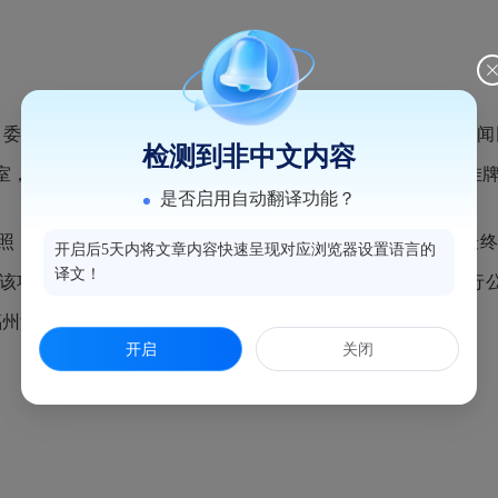
托，福州海峡纵横电子竞价平台运营中心已分别在福州新闻
检测到非中文内容
项目编号：250137737）招租公告。至2026年1月8日，该
是否启用自动翻译功能？
按照《国有资产公开招租办理规程（试行）》组织电子竞价。最终该
开启后5天内将文章内容快速呈现对应浏览器设置语言的
译文！
项目相关的交割手续将于近期办理。现将本次竞价结果进行公告，公告
福州海峡纵横电子竞价平台运营中心署名反映。
开启
关闭