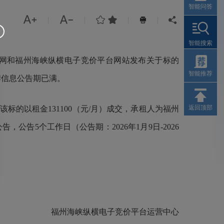
智能问答




|
|
|
|


智能搜索
网和福州海峡纵横电子竞价平台网站发布关于标的
智能推荐
挂牌信息公告期已满。
返回顶部
标的以租金131100（元/月）成交，承租人为福州
5个工作日（公告期：2026年1月9日-2026
福州海峡纵横电子竞价平台运营中心