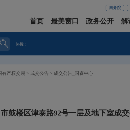
国务院
首页
最美窗口
政务公开
解
热搜：
国有产权交易
>
成交公告
>
成交公告_国资中心
州市鼓楼区津泰路92号一层及地下室成交