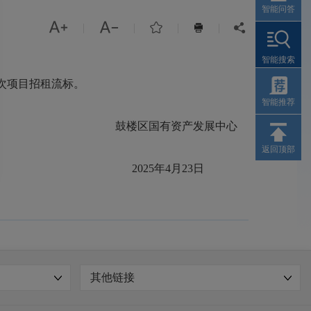
智能问答



|
|
|
|


智能搜索
此次项目招租流标。
智能推荐
鼓楼区国有资产发展中心
返回顶部
2025年4月23日
其他链接