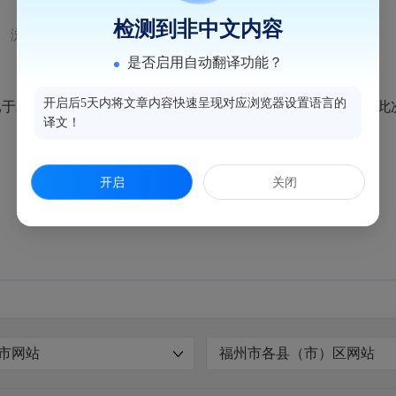
检测到非中文内容
浏览量：123
是否启用自动翻译功能？
开启后5天内将文章内容快速呈现对应浏览器设置语言的
2025年4月16日结束，因无人参加海峡纵横电子竞价投标，
译文！
开启
关闭
市网站
福州市各县（市）区网站