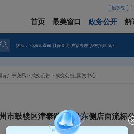
国务院
首页
最美窗口
政务公开
解
热搜：
公积金查询
社保查询
户籍办理
乡村振兴
闽江
国有产权交易
>
成交公告
>
成交公告_国资中心
州市鼓楼区津泰路235号东侧店面流标