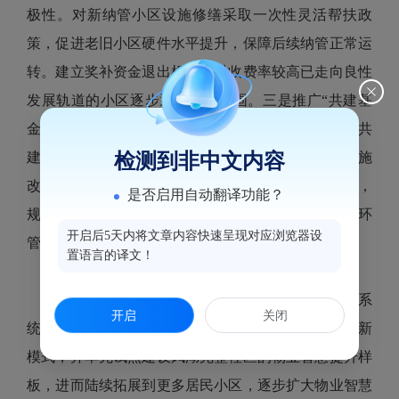
极性。对新纳管小区设施修缮采取一次性灵活帮扶政
策，促进老旧小区硬件水平提升，保障后续纳管正常运
转。建立奖补资金退出机制，对收费率较高已走向良性
发展轨道的小区逐步退出奖补范围。三是推广“共建基
金”众筹模式。健全完善“多途径、多主体、共治共
建”资金筹集机制，推进老旧小区共建基金模式从实施
检测到非中文内容
改造的小区向所有未缴交住宅专项维修资金小区覆盖，
是否启用自动翻译功能？
规范资金使用监管程序，确保共建基金收缴、使用闭环
开启后5天内将文章内容快速呈现对应浏览器设
管理，全面实现居民小区“老有所养”。
置语言的译文！
（四）升级完善“数字房管”信息平台
探索建立覆盖鼓楼行政区域的房管数字化信息系
开启
关闭
统，实现房管服务监管的“线上化、平台化、数字化”新
模式；并率先试点建设凤湖完整社区的物业智慧提升样
板，进而陆续拓展到更多居民小区，逐步扩大物业智慧