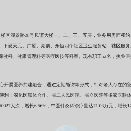
湖景路28号凤谊大楼一、二、三、五层，业务用房面积约3
下设天元、广厦、湖前、永恒四个社区卫生服务站，辖区服务人
健科、健康管理科等医疗医技等科室。现有职工52名，执业医师
开展医养共建融合，通过定期随访等形式，针对老人存在的急
便利；深化医联体合作。省二人民医院、省立医院等多家医联体
027人次，增长6.56%，中医针灸科诊疗量达71.03万元，增长