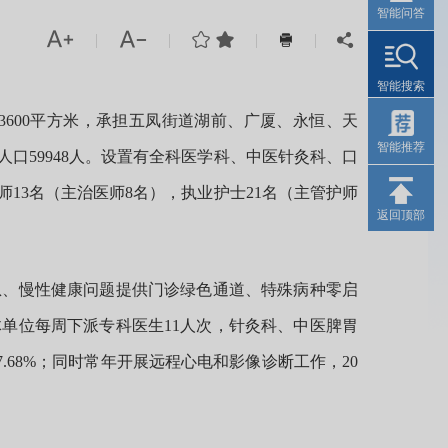
智能问答




|
|
|
|


智能搜索
600平方米，承担五凤街道湖前、广厦、永恒、天
智能推荐
口59948人。设置有全科医学科、中医针灸科、口
13名（主治医师8名），执业护士21名（主管护师
返回顶部
、慢性健康问题提供门诊绿色通道、特殊病种零启
单位每周下派专科医生11人次，针灸科、中医脾胃
17.68%；同时常年开展远程心电和影像诊断工作，20