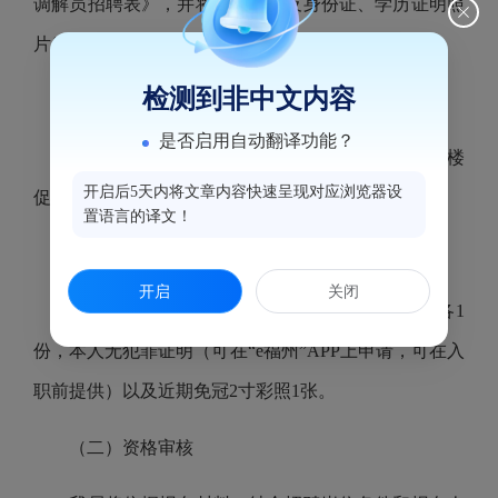
调解员招聘表》，并将电子文档及身份证、学历证明照
片发送到鼓楼区司法局基层科邮箱glsfjck@163.com。
检测到非中文内容
（2）直接到我局报名：
是否启用自动翻译功能？
地址：福州市鼓楼区鼓屏路47号鼓楼区司法局三楼
开启后5天内将文章内容快速呈现对应浏览器设
促进科
置语言的译文！
联系人：程女士，联系电话：0591-87520572
开启
关闭
需要携带的材料：身份证、学历证明复印件各1
份，本人无犯罪证明（可在“e福州”APP上申请，可在入
职前提供）以及近期免冠2寸彩照1张。
（二）资格审核