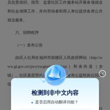
员负责组织、指导、监督社区工作服务站开展各项就业
和社会保障工作，并向劳动者和用人单位提供各类公共
就业服务。
六、招聘程序
（一）发布公告
由区人社局在福州市鼓楼区人民政府网站（
http://w
ww.gl.gov.cn/xjwz/zwgkml/rsxx/zkzp/
）和各街道（乡
镇）、社区基层劳动保障平台广泛发布公益性岗位招聘
信息，发布时间为
2026
年
4
月
1
日—
4
月
15
日。
检测到非中文内容
（二）现场报名和资格审查
是否启用自动翻译功能？
1.
报名时间：
2026
年
4
月
1
日—
4
月
15
日（正常工作日