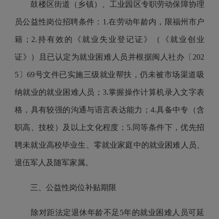
鼓楼区街道（乡镇）、工业园区专职劳动保障协理
员公益性岗位招聘条件：
1.
在劳动年龄内，限福州市户
籍；
2.
持有效的《就业失业登记证》（《就业创业
证》）且已认定为就业困难人员并根据闽人社办〔
202
5
〕
69
号文件已实施三级就业帮扶，仍未被市场渠道吸
纳就业的就业困难人员；
3.
掌握操作计算机录入文字表
格，具有较强的沟通与语言表达能力；
4.
具备中专（含
职高、技校）及以上文化程度；
5.
同等条件下，优先招
聘未就业高校毕业生、零就业家庭中的就业困难人员、
退伍军人及随军家属。
三、公益性岗位补贴期限
除对距法定退休年龄不足
5
年的就业困难人员可延