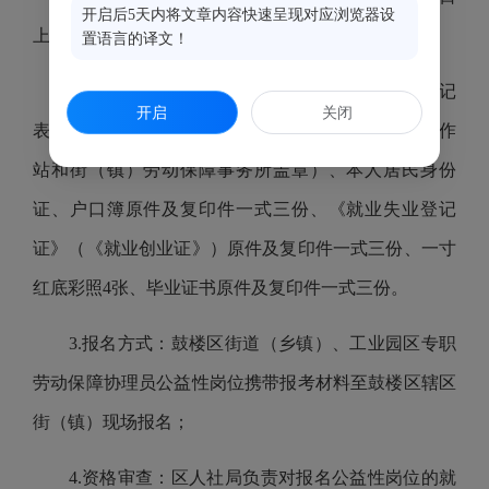
开启后5天内将文章内容快速呈现对应浏览器设
上午
8:30-12:00
，下午
2:30-6:00
）
置语言的译文！
2.
提交材料：《就业困难人员申请公益性岗位登记
开启
关闭
表》一式三份（须本人户籍所在地的社区劳动保障工作
站和街（镇）劳动保障事务所盖章）、本人居民身份
证、户口簿原件及复印件一式三份、《就业失业登记
证》（《就业创业证》）原件及复印件一式三份、一寸
红底彩照
4
张、毕业证书原件及复印件一式三份。
3.
报名方式：鼓楼区街道（乡镇）、工业园区专职
劳动保障协理员公益性岗位携带报考材料至鼓楼区辖区
街（镇）现场报名；
4.
资格审查：区人社局负责对报名公益性岗位的就