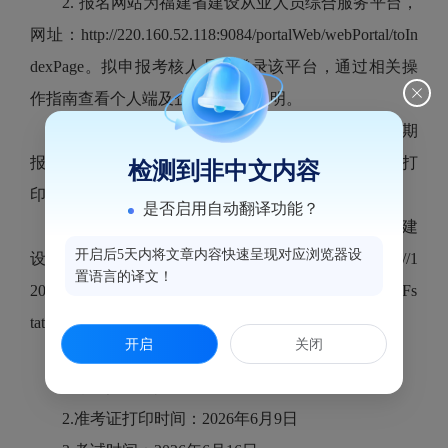
2. 报名网站为福建省建设从业人员综合服务平台，
网址：http://220.160.52.118:9084/portalWeb/webPortal/toIn
dexPage。拟申报考核人员可登录该平台，通过相关操
作指南查看个人端及企业端操作说明。
3. 报考流程：注册并完善个人信息→选择对应分期
报名→企业确认提交→鼓楼区住建局审核报考资格→打
检测到非中文内容
印准考证→参加考试
是否启用自动翻译功能？
4. 证书打印：考核合格人员需自行登录“福州市建
开启后5天内将文章内容快速呈现对应浏览器设
设从业人员综合服务平台”打印电子证书，网址：http://1
置语言的译文！
20.40.102.233:8001/#/personLogin?redirect=%2Fupms%2Fs
tatistics
开启
关闭
三、考核时间安排
1.考试报名时间：2026年5月18日至20日
2.准考证打印时间：2026年6月9日