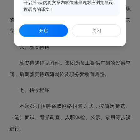
开启后5天内将文章内容快速呈现对应浏览器设
2.受过司法机关刑事处罚的；曾被辞退或开除公职
置语言的译文！
的；正在党纪、政纪处分期限内的；正在接受司法机关
开启
关闭
立案侦查或纪检监察机关立案审查的。
六、薪资待遇
薪资待遇详见附件。集团为员工提供广阔的发展空
间，后期薪资待遇随岗位及职务变动而调整。
七、招收程序
本次公开招聘采取网络报名方式，按简历筛选、
（笔）面试、背景调查、入职体检、公示、录用等步骤
进行。