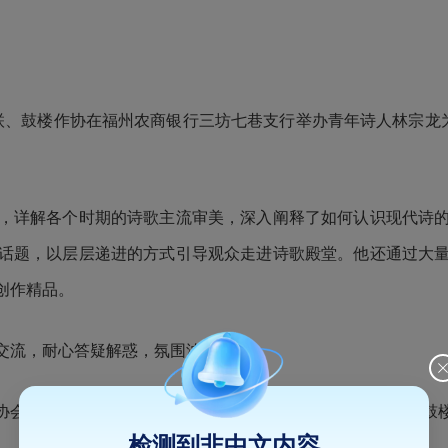
联、鼓楼作协在福州农商银行三坊七巷支行举办青年诗人林宗龙为
，详解各个时期的诗歌主流审美，深入阐释了如何认识现代诗
话题，以层层递进的方式引导观众走进诗歌殿堂。他还通过大
创作精品。
交流，耐心答疑解惑，氛围浓厚热烈。
协会共同主办，福州农商行三坊七巷支行承办，系
“文明鼓楼·鼓
检测到非中文内容