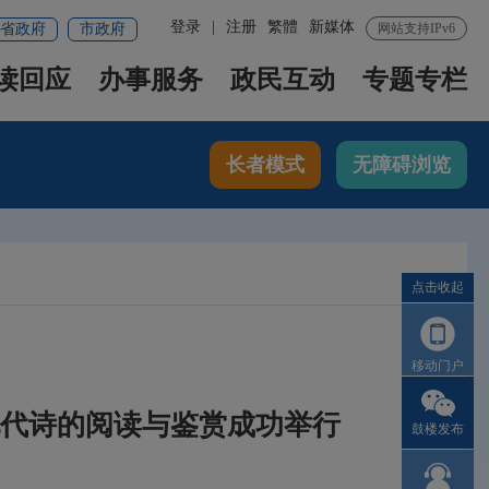
登录
|
注册
繁體
新媒体
省政府
市政府
网站支持IPv6
读回应
办事服务
政民互动
专题专栏
长者模式
无障碍浏览
点击收起
移动门户
现代诗的阅读与鉴赏成功举行
鼓楼发布