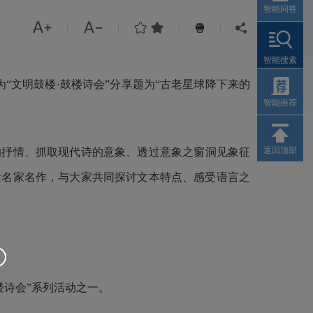
智能问答




|
|
|
|


智能搜索
“文明鼓楼·鼓楼诗会”分享题为“古老星球降下来的
智能推荐
返回顶部
的抒情、抓取现代诗的意象、透过意象之窗洞见象征
量名家名作，与大家共同探讨文本特点、感受语言之
楼诗会”系列活动之一。