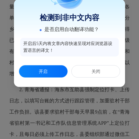
量、在看量、点赞数等指标，加权计算各乡镇和县直各
检测到非中文内容
单位微信公众号的传播指数，进行网络排名通报。部分
乡镇和部门由于本地本部门工作信息发布量不足，不得
是否启用自动翻译功能？
已转发上级党委和政府的通知、信息等工作动态。县级
开启后5天内将文章内容快速呈现对应浏览器设
置语言的译文！
有关部门在调研指导乡镇工作时，重点抽查乡镇干部和
村干部微信公众号关注、阅读、点赞、转发等情况，以
开启
关闭
增加指数、提升名次，给基层干部造成负担。
2. 青海省通报：海东市互助县强制定位打卡、上传
日志，以填写台账的方式进行跟踪管理，加重驻村干部
工作负担。该县要求驻村干部每天早晨9点前，在“青海
省驻村第一书记和工作队信息管理系统APP”上定位打
卡，且每日必须上传工作日志，县委组织部通过微信工