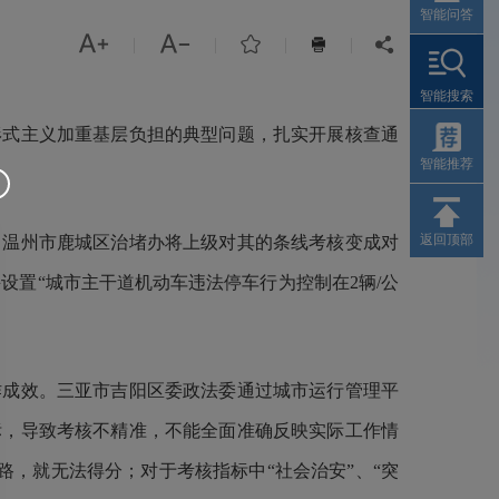
智能问答



|
|
|
|


智能搜索
形式主义加重基层负担的典型问题，扎实开展核查通
智能推荐
返回顶部
。温州市鹿城区治堵办将上级对其的条线考核变成对
并设置“城市主干道机动车违法停车行为控制在2辆/公
作成效。三亚市吉阳区委政法委通过城市运行管理平
标，导致考核不精准，不能全面准确反映实际工作情
路，就无法得分；对于考核指标中“社会治安”、“突