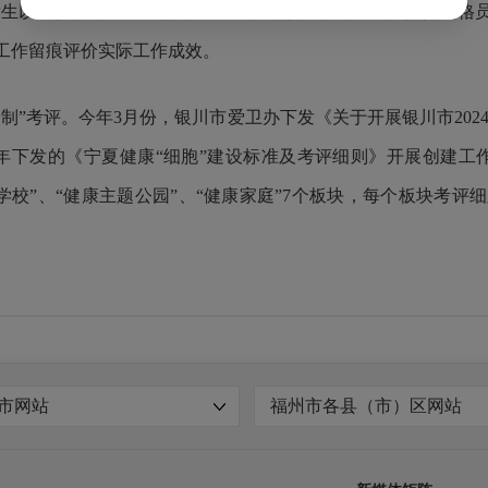
有发生以上情况，也无法得分。此外，考核评分的主要依据是网格
工作留痕评价实际工作成效。
制”考评。今年3月份，银川市爱卫办下发《关于开展银川市2024
0年下发的《宁夏健康“细胞”建设标准及考评细则》开展创建
健康学校”、“健康主题公园”、“健康家庭”7个板块，每个板块考评
市网站
福州市各县（市）区网站