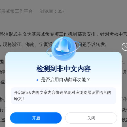
基层减负工作平台
浏览量：357
整治形式主义为基层减负专项工作机制部署安排，针对考核中
，现将浙江、海南、宁夏通报的3起典型问题予以转发。
围，层层加码给乡镇（街道）设置超出其职能范围的指标任务
检测到非中文内容
车位9500个以上”的基础上提出“新增停车位19500个以上”，
是否启用自动翻译功能？
转嫁到乡镇（街道），导致基层难以落实。
开启后5天内将文章内容快速呈现对应浏览器设置语言的
译文！
格员工作指标设置不科学不合理，简单以工作留痕评价实际工
进行量化计分考核，没有根据每个网格的具体情况来设置考核指
开启
关闭
边巡查”、“铁路护路”等事项，如某个网格内没有危楼、学校和铁