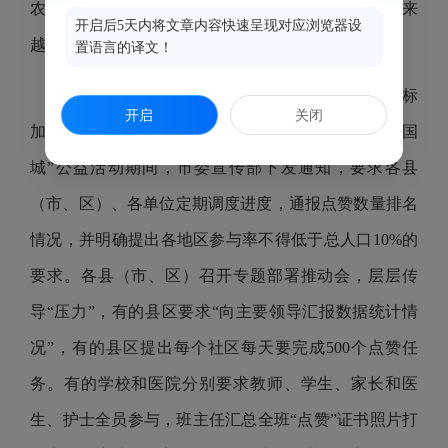
农民群众获取信息方式更加多元，书屋实际利用率越来
开启后5天内将文章内容快速呈现对应浏览器设
越低，客观上造成资金使用浪费。
置语言的译文！
3.黑龙江省齐齐哈尔市在公益活动中设立点赞指标
开启
关闭
加重基层负担。2023年，齐齐哈尔市在参与“点赞中国
城”公益活动期间，市委宣传部下发通知，要求各县
（市、区）、各单位定期调度进度，通报点赞数量排名
情况，并明确提出各地区参与率不得低于总人口10%的
要求。各县（市、区）召开专题部署推动会，层层传
导“压力”，有的县区要求“向主要领导汇报数据统计情
况”，有的县区提出每个社区每天要完成500个点赞任
务。有的学校和医院分别要求教师、学生、家长和医
生、护士全员参与，班主任汇总全班“点赞”证书照片打