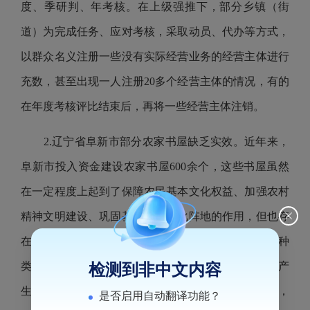
度、季研判、年考核。在上级强推下，部分乡镇（街
道）为完成任务、应对考核，采取动员、代办等方式，
以群众名义注册一些没有实际经营业务的经营主体进行
充数，甚至出现一人注册20多个经营主体的情况，有的
在年度考核评比结束后，再将一些经营主体注销。
2.辽宁省阜新市部分农家书屋缺乏实效。近年来，
阜新市投入资金建设农家书屋600余个，这些书屋虽然
在一定程度上起到了保障农民基本文化权益、加强农村
精神文明建设、巩固基层思想文化阵地的作用，但也存
在脱离实际需求、管理维护等配套机制不健全、图书种
类偏少以及图书配备的针对性、适用性与农民实际生产
检测到非中文内容
生活存在差距等问题。在当前信息化快速发展形势下，
是否启用自动翻译功能？