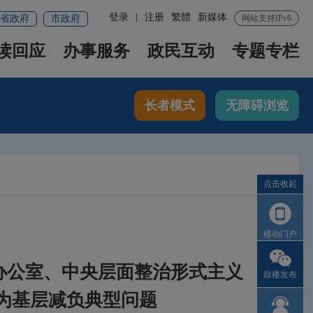
登录
|
注册
繁體
新媒体
省政府
市政府
网站支持IPv6
读回应
办事服务
政民互动
专题专栏
长者模式
无障碍浏览
点击收起
移动门户
办公室、中央层面整治形式主义
鼓楼发布
为基层减负典型问题