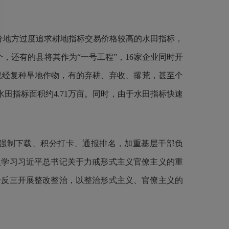
分地方过度追求耕地指标交易价格较高的水田指标，
，还有的县将其作为“一号工程”，16家企业同时开
已经复种旱地作物，有的弃耕、弃收、撂荒，甚至个
水田指标面积约4.71万亩。同时，由于水田指标快速
强制下载、积分打卡、通报排名，加重基层干部负
入学习习近平总书记关于力戒形式主义官僚主义的重
一反三开展整改整治，以整治形式主义、官僚主义的