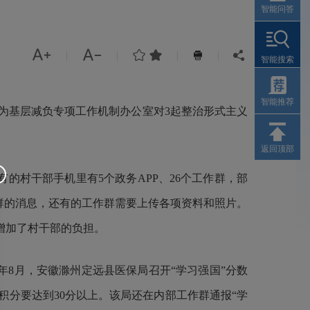
智能问答




|
|
|
|


智能搜索
智能推荐
为基层减负专项工作机制办公室对3起整治形式主义
返回顶部
的村干部手机里有5个政务APP、26个工作群，部
作群的消息，还有的工作群需要上传各项资料和照片。
增加了村干部的负担。
年8月，安徽滁州定远县医保局召开“学习强国”分数
积分要达到30分以上。该局还在内部工作群通报“学