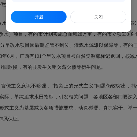
种做法给党员干部额外增加了学习负担。
开启
关闭
水）项目组织实施不科学、乱铺摊子留隐患。近年来，广西部
水）项目，有的市计划实施总面积28万亩，有的市立项530多个
，部分旱改水项目因后期监管不到位、灌溉水源难以保障等，有的
023年6月，广西有101个旱改水项目被自然资源部标记退回，核减
业回款慢，有的县发生欠租欠薪欠债等衍生问题。
僚主义意识不够强，“指尖上的形式主义”问题仍较突出，搞
实际，单纯追求水田指标，引发相关问题。各地区各部门要深
形式主义为基层减负各项措施要求，动真碰硬、真抓实干、举
作风保证。