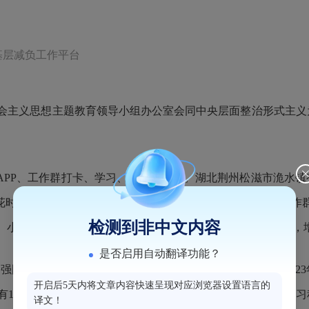
基层减负工作平台
会主义思想主题教育领导小组办公室会同中央层面整治形式主义
P、工作群打卡、学习、留痕负担重。湖北荆州松滋市洈水镇有
花时间用于政务APP打卡、学习，日常工作中疲于回复各类工
检测到非中文内容
、小作坊检查并拍照，上传到政务APP或者工作群，还要填表，
是否启用自动翻译功能？
国”中搞积分排名、通报约谈，引起党员干部抵触情绪。2023
开启后5天内将文章内容快速呈现对应浏览器设置语言的
有18人学习情况较好，其他人员学习主动性不强，要求每日学习
译文！