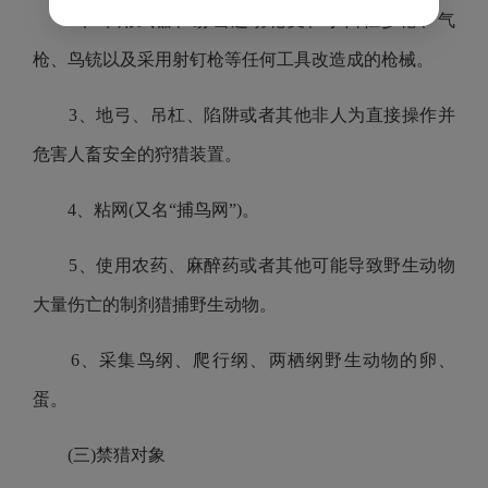
2、军用武器、射击运动枪支、小口径步枪、气
枪、鸟铳以及采用射钉枪等任何工具改造成的枪械。
3、地弓、吊杠、陷阱或者其他非人为直接操作并
危害人畜安全的狩猎装置。
4、粘网(又名“捕鸟网”)。
5、使用农药、麻醉药或者其他可能导致野生动物
大量伤亡的制剂猎捕野生动物。
6、采集鸟纲、爬行纲、两栖纲野生动物的卵、
蛋。
(三)禁猎对象