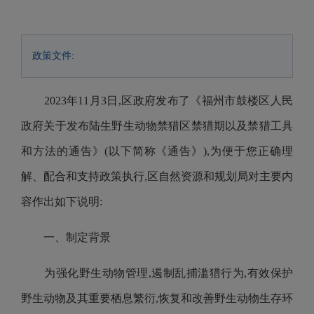
政策文件:
2023年
11
月
3
日,区政府发布了《
福州市鼓楼区人民
政府关于发布陆生野生动物禁猎区禁猎期以及禁猎工具
和方法的通告
》(以下简称《通告》),为便于您正确理
解、配合和支持政策执行,区
自然资源和规划
局对主要内
容作出如下说明:
一、制定背景
为强化野生动物管理,遏制乱捕滥猎行为,有效保护
野生动物及其重要栖息繁衍,恢复和改善野生动物生存环