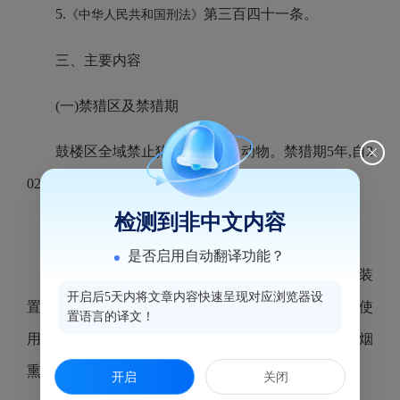
5.
第三百四十一条。
《中华人民共和国刑法》
三、主要内容
(一)禁猎区及禁猎期
鼓楼区
全
域
禁止猎捕陆生野生动物。
禁猎期5年,自2
023年11月3日
起
至2028年11月3日止
。
检测到非中文内容
(二)禁止使用的猎捕工具和猎捕方法
是否启用自动翻译功能？
1、禁止使用毒药、爆炸物、电击或者电子诱捕装
开启后5天内将文章内容快速呈现对应浏览器设
置以及猎套、猎夹、地枪、排铳等工具进行猎捕,禁止使
置语言的译文！
用夜间照明行猎、歼灭性围猎、捣毁巢穴、火攻、烟
熏、网捕等方法进行猎捕。
开启
关闭