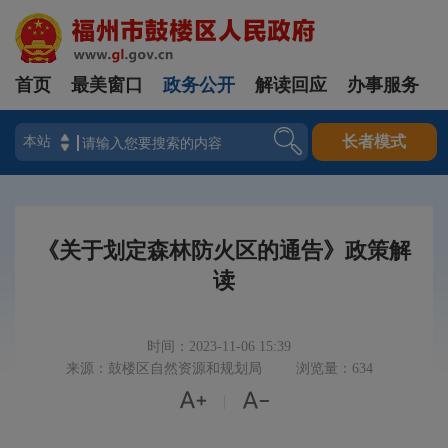
首页
最美窗口
政务公开
解读回应
办事服务
登录
长者模式
《关于划定森林防火区的通告》政策解
读
时间：2023-11-06 15:39
来源：鼓楼区自然资源和规划局
浏览量：634


|