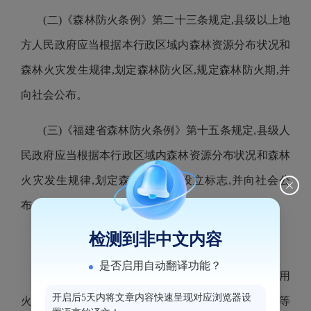
(二)《森林防火条例》第二十三条规定,县级以上地
方人民政府应当根据本行政区域内森林资源分布状况和
森林火灾发生规律,划定森林防火区,规定森林防火期,并
向社会公布。
(三)《
福建省
森林防火条例》第十
五
条规定,县级人
民政府应当根据本行政区域内森林资源分布状况和森林
火灾发生规律,划定森林防火区,设立标志,并向社会公
布。
检测到非中文内容
二、文件主要内容
是否启用自动翻译功能？
《通告》共
七
条,主要对
鼓楼
区森林防火区、林区用
开启后5天内将文章内容快速呈现对应浏览器设
火、森林、林木、林地的经营单位和个人的防火责任等