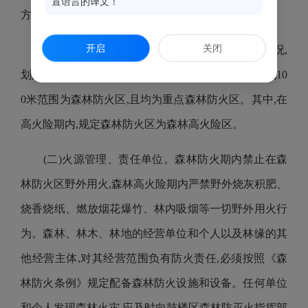
置语言的译文！
方面进行规范,并公布森林火灾报警电话。
开启
关闭
(一)划定森林防火区。
根据我区森林资源分布状况,
划定我区行政区域内的所有林地及距离林地边缘直线10
0米范围为森林防火区,且均为重点森林防火区。其中,在
高火险期内,规定森林防火区为森林高火险区。
(
二
)火
源
管理、责任单位。
森林防火期内禁止在森
林防火区野外用火,森林高火险期内严禁野外烧灰积肥、
烧香烧纸、燃放烟花爆竹、林内吸烟等一切野外用火行
为。森林、林木、林地的经营单位和个人以及林缘的其
他经营主体,对其经营范围负有防火责任,必须按照《森
林防火条例》规定配备森林防火设施和设备。任何单位
和个人发现森林火灾,应及时向
鼓楼
区森林防灭火指挥部