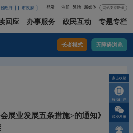
登录
|
注册
繁體
新媒体
省政府
市政府
网站支持IPv6
读回应
办事服务
政民互动
专题专栏
长者模式
无障碍浏览
点击收起
移动门户
端会展业发展五条措施>的通知》
鼓楼发布
读