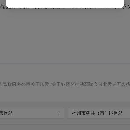
端会展业发展五条措施>的通知》（鼓政办规〔2022〕4号）予
人民政府办公室关于印发<关于鼓楼区推动高端会展业发展五条措
市网站
福州市各县（市）区网站