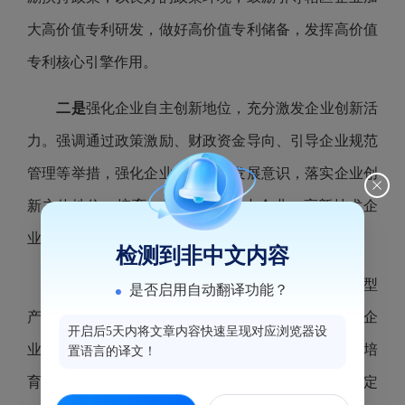
大高价值专利研发，做好高价值专利储备，发挥高价值
专利核心引擎作用。
二是
强化企业自主创新地位，充分激发企业创新活
力。强调通过政策激励、财政资金导向、引导企业规范
管理等举措，强化企业创新驱动发展意识，落实企业创
新主体地位，培育一批“科技型中小企业、高新技术企
业、科技小巨人企业、专精特新企业”。
检测到非中文内容
三是
深化专利导航产业赋能，促进知识产权密集型
是否启用自动翻译功能？
产业发展。强调实施开展产业规划类专利导航项目和企
开启后5天内将文章内容快速呈现对应浏览器设
业运营类专利导航项目，加强知识产权密集型产业培
置语言的译文！
育，引导专利密集型企业在“专利密集型产品备案认定