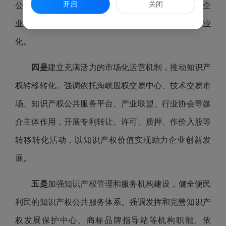
开启
关闭
公共平台”进行专利密集型产品备案。鼓励辅导推荐企
业申报国家、省、市各级专利奖，推进专利实施与产业
化。
四是
建立充满活力的市场化运营机制，推动知识产
权转移转化。强调依托海峡股权交易中心、技术交易市
场、知识产权公共服务平台、产业联盟、行业协会等媒
介主体作用，开展专利转让、许可、质押、作价入股等
转移转化活动，以知识产权价值实现助力企业创新发
展。
五是
加强知识产权管理和服务机构建设，健全便民
利民的知识产权公共服务体系。强调发挥和完善知识产
权发展保护中心、商标品牌指导站等机构职能。依