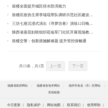
鼓楼全面提升城区排水防涝能力
鼓楼区政协主席李瑞琨带队调研示范社区建设工作
三坊七巷沉浸式演出《寻梦坊巷》演练12日晚举行
陕西省基层妇联组织莅临军门社区开展现场教学活动
鼓楼交警：创新措施解难题 提升管控保畅通
共
15
条，共
1
页
上一页
下一页
福建省政府网站
福建省各地市网站
福州市各县（市）区网站
其他链接
今日更新
|
隐私保护
|
网站地图
|
联系我们
|
使用帮助
|