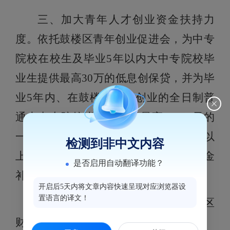
三、加大青年人才创业资金扶持力
度。
依托鼓楼区青年创业促进会，为中专
院校在校生及毕业5年以内大中专院校毕
业生提供最高30万的低息创保贷，并为毕
业5年内、在鼓楼区首次创业的全日制普
通大中专院校毕业生给予最高10000元的
一次性创业补贴，对租用经营场地1年以
检测到非中文内容
上的提供最高5000元/年（共2年）的租金
是否启用自动翻译功能？
补贴。
开启后5天内将文章内容快速呈现对应浏览器设
置语言的译文！
（责任单位：团区委、区人社局、区
财政局）