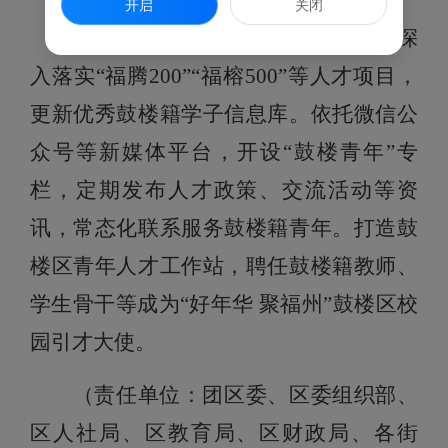
开启
关闭
四、搭建青年人才联系服务平台。
深
入落实“福腾200”“福榕500”等人才项目，
更新优秀鼓楼籍学子信息库。依托微信公
众号等新媒体平台，开设“鼓楼青年”专
栏，定期发布人才政策、交流活动等资
讯，常态化联系服务鼓楼籍青年。打造鼓
楼区青年人才工作站，聘任鼓楼籍教师、
学生骨干等成为“好年华 聚福州”鼓楼区校
园引才大使。
（责任单位：团区委、区委组织部、
区人社局、区教育局、区财政局、各街