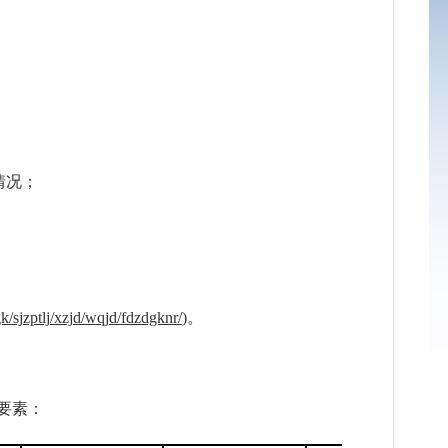
情况；
k/sjzptlj/xzjd/wqjd/fdzdgknr/
)。
要素：