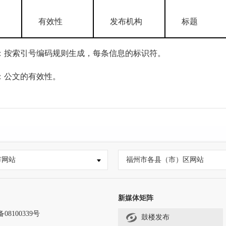
有效性
发布机构
标题
按索引号编码规则生成，每条信息的标识符。
：公文的有效性。
构：信息公开发布单位的名称。
指该信息的标题。
息的文件编号，对于公文类信息，特指发文字号。
市网站
福州市各县（市）区网站
：公文类信息的发文时间，即公文内容中注明的发布日期。
：信息在政务公开平台中形成的时间。
新媒体矩阵
开形式
备08100339号
鼓楼发布