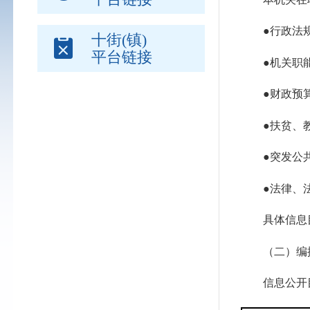
●行政法规
十街(镇)
平台链接
●机关职能
●财政预算
●扶贫、教
●突发公共
●法律、法
具体信息目
（二）编
信息公开目