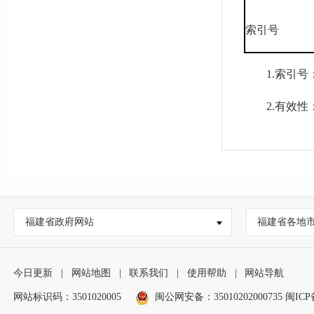
索引号
1.索引号：
2.有效性
3.发布机
4.标题：
5.文号：信
福建省政府网站
福建省各地
6.生成日期
7.发布日期
今日更新
|
网站地图
|
联系我们
|
使用帮助
|
网站导航
网站标识码：3501020005
闽公网安备：35010202000735
（三）公
闽ICP