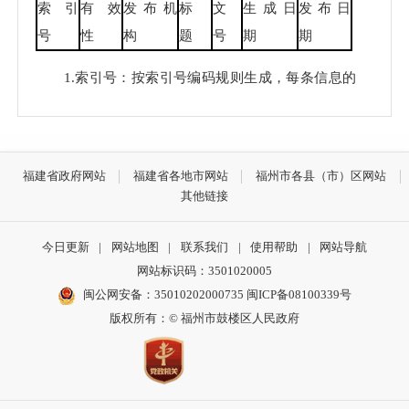
索引
有效
发布机
标
文
生成日
发布日
号
性
构
题
号
期
期
1.索引号：按索引号编码规则生成，每条信息的
标识符。
2.有效性：公文的有效性。
福建省政府网站
福建省各地市网站
福州市各县（市）区网站
3.发布机构：信息公开发布单位的名称。
其他链接
4.标题：指该信息的标题。
今日更新
|
网站地图
|
联系我们
|
使用帮助
|
网站导航
5.文号：信息的文件编号，对于公文类信息，特
网站标识码：3501020005
指发文字号。
闽公网安备：35010202000735
闽ICP备08100339号
版权所有：© 福州市鼓楼区人民政府
6.生成日期：公文类信息的发文时间，即公文内
容中注明的发布日期。
7.发布日期：信息在政务公开平台中形成的时