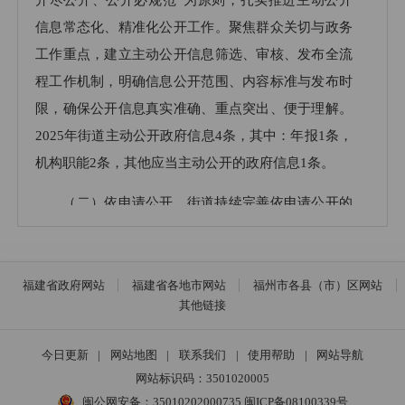
信息常态化、精准化公开工作。聚焦群众关切与政务
工作重点，建立主动公开信息筛选、审核、发布全流
程工作机制，明确信息公开范围、内容标准与发布时
限，确保公开信息真实准确、重点突出、便于理解。
2025年街道主动公开政府信息4条，其中：年报1条，
机构职能2条，其他应当主动公开的政府信息1条。
（二）依申请公开。街道持续完善依申请公开的
全流程管理体系，一方面规范申请办理的各个环节，
明确时间节点与操作标准，另一方面细化信息处理费
的收取流程，确保收费合规、流程透明。同时，进一
福建省政府网站
福建省各地市网站
福州市各县（市）区网站
其他链接
步健全依申请事项的答复机制，严格遵循相关法律法
规及政策要求，对每一份答复进行审核，保障答复内
今日更新
|
网站地图
|
联系我们
|
使用帮助
|
网站导航
容合法有据、逻辑清晰、质量过硬。2025年度，街道
网站标识码：3501020005
共受理依申请公开4件，均已在规定时限内办结，办
闽公网安备：35010202000735
闽ICP备08100339号