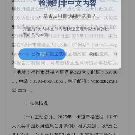
检测到非中文内容
理政府信息公开申请情况”“政府信息公开行政复议、
是否启用自动翻译功能？
行政诉讼情况”“存在的主要问题及改进情况”“其他需
要报告的事项”六个部分组成。本报告中所列数据的
开启后5天内将文章内容快速呈现对应浏览器设
统计时限为2025年1月1日至2025年12月31日。本报
置语言的译文！
告在“福州市鼓楼区人民政府门户网站”（http://www.g
l.gov.cn）公布，并报送鼓楼区档案馆，欢迎查阅。对
开启
关闭
本报告如有疑问，可与鼓楼区五凤街道办事处联系
（地址：福州市鼓楼区铜盘路323号，邮编：35000
1，电话：0591-88601835，电子邮箱：wfjddzbgz@1
63.com）。
一、总体情况
（一）主动公开。2025年，街道严格遵循《中华
人民共和国政府信息公开条例》相关规定，以“应公
开尽公开、公开必规范”为原则，扎实推进主动公开