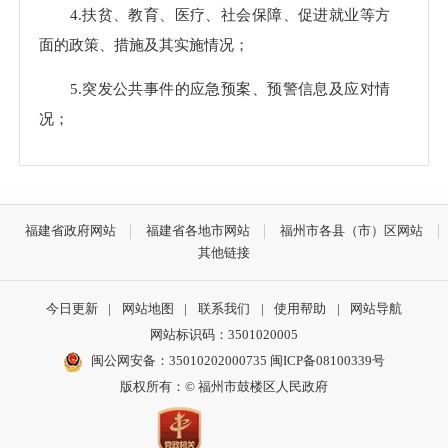
4.扶贫、教育、医疗、社会保障、促进就业等方
面的政策、措施及其实施情况；
5.突发公共事件的应急预案、预警信息及应对情
况；
6.法律、法规、规章和国家有关规定应当主动公
开的其他政府信息。
福建省政府网站
福建省各地市网站
福州市各县（市）区网站
具体信息目录在鼓楼区政府网上公布
其他链接
(网址为http://www.gl.gov.cn/xjwz/zfxxgk/sjzptlj/x
今日更新
|
网站地图
|
联系我们
|
使用帮助
|
网站导航
zjd/gxjd/fdzdgknr/)。
网站标识码：3501020005
（二）编排体系
闽公网安备：35010202000735
闽ICP备08100339号
版权所有：© 福州市鼓楼区人民政府
信息公开目录使用电子文档方式编排、记录和存
储各类信息，主要含以下要素：