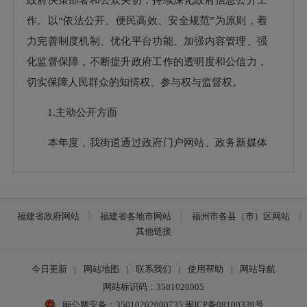
作。以“依法公开、便民高效、安全规范”为原则，着
力完善制度机制、优化平台功能、加强内容管理、强
化监督保障，不断提升政府工作的透明度和公信力，
切实保障人民群众的知情权、参与权与监督权。
1.主动公开方面
本年度，我街道通过政府门户网站、政务新媒体
等平台主动公开政府信息共计3条，所有公开信息均
按要求在形成后及时发布，并向区档案馆报送纸质文
本，方便公众查阅。
福建省政府网站
福建省各地市网站
福州市各县（市）区网站
其他链接
2.依申请公开方面
全年共收到政府信息公开申请4件，均依法依规
今日更新
|
网站地图
|
联系我们
|
使用帮助
|
网站导航
按时办结。其中无法提供4件。申请渠道畅通，办理
网站标识码：3501020005
闽公网安备：35010202000735
闽ICP备08100339号
流程规范，未发生因信息公开申请引发的行政复议或