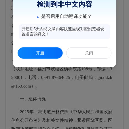
检测到非中文内容
理政府信息公开申请情况”“政府信息公开行政复议、
是否启用自动翻译功能？
行政诉讼情况”“存在的主要问题及改进情况”“其他需
要报告的事项”六个部分组成。本报告中所列数据的
开启后5天内将文章内容快速呈现对应浏览器设
统计时限为2025年1月1日至2025年12月31日。本报
置语言的译文！
告在“福州市鼓楼区人民政府门户网站”（http://www.g
l.gov.cn）公布，并报送鼓楼区档案馆，欢迎查阅。对
开启
关闭
本报告如有疑问，可与鼓楼区鼓西街道办事处联系
（
联系地址：福州市鼓楼区杨桥东路198号，邮编：3
50001，电话：0591-87664025，电子邮箱：guxidzb
@163.com）。
一、总体情况
2025年，我街道严格依照《中华人民共和国政府
信息公开条例》及相关文件精神，紧紧围绕区委、区
政府决策部署和公众关切，持续深化政府信息公开工