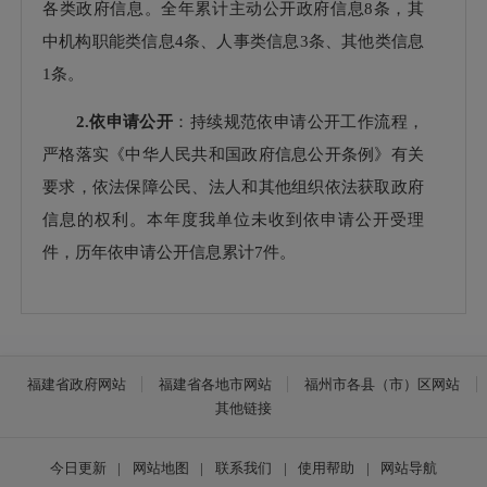
各类政府信息。全年累计主动公开政府信息
8
条，其
中机构职
能类信息
4
条、人事类信息
3
条、其他
类信息
1
条。
2.
依申请公开
：
持续规范依申请公开工作流程，
严格落实《中华人民共和国政府信息公开条例》有关
要求，依法保障公民、法人和其他组织依法获取政府
信息的权利。
本年度
我
单位未
收到依申请公开受理
件
，历年依申请公开信息累计
7
件
。
3.
政府信息管理：
建立健全政府信息全生命周期
管理制度，强化从源头认定、生成发布到动态更新的
闭环管理。严格执行分级分类审核与保密审查制度，
福建省政府网站
福建省各地市网站
福州市各县（市）区网站
确保发布信息合法合规、准确权威。聚焦优化营商环
其他链接
境、民生保障、公共服务等关键领域，持续深化和细
化主动公开内容。
今日更新
|
网站地图
|
联系我们
|
使用帮助
|
网站导航