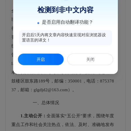
（
国办公开办函〔
2021〕30号
）
有关规定编制。报告
检测到非中文内容
全文由
“总体情况”“主动公开政府信息情况”“收到和处
理政府信息公开申请情况”“政府信息公开行政复议、
是否启用自动翻译功能？
行政诉讼情况”“存在的主要问题及改进情况”“其他需
开启后5天内将文章内容快速呈现对应浏览器设
要报告的事项”六个部分组成。本报告中所列数据的
置语言的译文！
统计时限为202
5
年
1月1日至202
5
年
12月31日。本报
告在“福州市鼓楼区人民政府门户网站”（http://www.g
开启
关闭
l.gov.cn）公布，并报送鼓楼区档案馆，欢迎查阅。对
本报告如有疑问，
可与鼓东街道办事处联系（地址：
鼓楼区鼓东路
189号，邮编：350001，电话：875
378
37
，邮箱：
glgdjd2@163.com）。
一、
总体情况
1.
主动公开：
全面落实
“五公开”要求，围绕年度
重点工作和社会关注热点，依法、及时、准确地发布