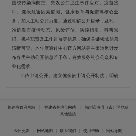
围绕传染病防控、突发公共卫生事件应对、疫苗接
种、健康危害因素监测、健康教育与促进等核心业
务，加大主动公开力度。通过明确公开目录，及时、
准确发布疫情动态、风险评估、防控指引、科普知
识、机构职责及工作进展等信息，确保关键领域信息
清晰可查。本年度通过中心官方网站等主渠道累计发
布各类主动公开信息若干条，有效服务社会公众和专
业化需求。
2.依申请公开。建立健全依申请公开制度，明确
受理机构、规范办理流程。为便利公众与相关组织，
提供了在线申请平台、电子邮件、信函等多种申请渠
道，并公开详细指南。致力于依法依规妥善处理每一
福建省政府网站
福建省各地市网站
福州市各县（市）区网站
份申请，确保在规定时限内予以答复。今年，鼓楼区
其他链接
政府门户网站共发布主动公开信息9条，保障了法律
赋予的获取信息权利。
今日更新
|
网站地图
|
联系我们
|
使用帮助
|
网站导航