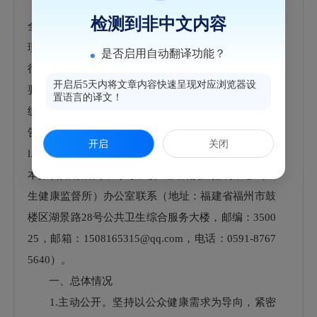
（国办公开办函〔2021〕30号）有关规定编制。报告
检测到非中文内容
全文由“总体情况”“主动公开政府信息情况”“收到和处
理政府信息公开申请情况”“政府信息公开行政复议、
是否启用自动翻译功能？
行政诉讼情况”“存在的主要问题及改进情况”“其他需
开启后5天内将文章内容快速呈现对应浏览器设
要报告的事项”六个部分组成。本报告中所列数据的
置语言的译文！
统计时限为2025年1月1日至2025年12月31日。本报
告在“福州市鼓楼区人民政府门户网站”（http://www.g
开启
关闭
l.gov.cn）公布，并报送鼓楼区档案馆，欢迎查阅。对
本报告如有疑问，可与鼓楼区疾病预防控制中心（卫
生健康监督所）办公室联系（地址：福建省福州市鼓
楼区湖景路28号公共卫生综合服务大楼，邮编：3500
25，邮箱：1508165315@qq.com，电话：0591-8767
5640）。
一、总体情况
1.主动公开。坚持以公众健康需求为导向，紧密