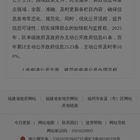
点领域，全面、准确、及时更新各栏目内容，确保信
息发布常态化、规范化。同时，优化公开流程，提升
信息可读性，切实保障群众的知情权与监督权。2025
年，区本级政府及政府办主动公开政府信息41条，历
年累计主动公开政府信息2123条，主动公开及时率10
0%。
2.依申请公开方面。规范依申请公开办理流程，
明确受理、审核、答复等各环节标准。对群众提交的
政府信息公开申请，做到及时登记、精准研判、依规
办理，在法定时限内高效反馈答复结果。畅通申请渠
福建省政府网站
福建省各地市网站
福州市各县（市）区网站
其他链接
道，切实保障群众的合理信息诉求。2025年，区本级
政府及政府办共收到政府信息公开申请39件，均已答
今日更新
|
网站地图
|
联系我们
|
使用帮助
|
网站导航
复并办结。因信息公开申请被行政复议4件，均被维
网站标识码：3501020005
持；被行政诉讼2件，晋安法院和市中院驳回原告请
闽公网安备：35010202000735
闽ICP备08100339号