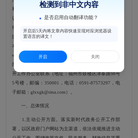
检测到非中文内容
和处理政府信息公开申请情况”“政府信息公开行政复
是否启用自动翻译功能？
议、行政诉讼情况”“存在的主要问题及改进情况”“其
他需要报告的事项”六个部分组成。本报告中所列数
开启后5天内将文章内容快速呈现对应浏览器设
据的统计时限为2025年1月1日至2025年12月31日。
置语言的译文！
本报告在“福州市鼓楼区人民政府门户网站”（http://w
ww.gl.gov.cn）公布，并报送鼓楼区档案馆，欢迎查
开启
关闭
阅。对本报告如有疑问，可与鼓楼区人民政府信息公
开工作办公室联系（地址：福州市鼓楼区津泰路98号
5号楼，邮编：350001，电话：0591-87573297，电
子邮箱：glxxgk@sina.com）。
一、总体情况
1.主动公开方面。落实新时代政务公开工作部
署，以区政府门户网站为主渠道，依法依规推进主动
公开工作。围绕政策文件、民生服务、财政信息等重