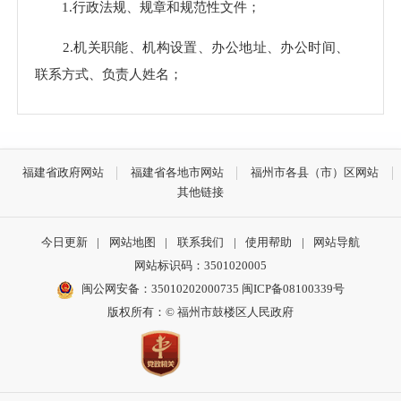
1.行政法规、规章和规范性文件；
2.机关职能、机构设置、办公地址、办公时间、
联系方式、负责人姓名；
3.办理行政许可和其他对外管理服务事项的依
据、条件、程序以及办理结果；
福建省政府网站
福建省各地市网站
福州市各县（市）区网站
4.实施行政处罚、行政强制的依据、条件、程序
其他链接
以及本行政机关认为具有一定社会影响的行政处罚决
定；
今日更新
|
网站地图
|
联系我们
|
使用帮助
|
网站导航
网站标识码：3501020005
5.财政预算、决算信息；
闽公网安备：35010202000735
闽ICP备08100339号
6.突发公共事件的应急预案、预警信息及应对情
版权所有：© 福州市鼓楼区人民政府
况；
7.法律、法规、规章和国家有关规定规定应当主