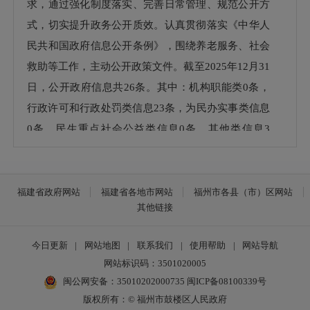
求，通过强化制度落实、完善日常管理、规范公开方
式，切实提升政务公开质效。认真贯彻落实《中华人
民共和国政府信息公开条例》，围绕养老服务、社会
救助等工作，主动公开政策文件。
截至
202
5
年
12月31
日，公开政府信息共
26
条。其中：机构职能类
0
条，
行政许可和行政处罚类信息
23
条，为民办实事类信息
0
条，民生重点社会公益类信息
0
条，其他类信息
3
条。按要求公布年度财政预、决算信息，采购信息等
信息。
福建省政府网站
福建省各地市网站
福州市各县（市）区网站
（二）政府信息依申请公开办理情况
其他链接
202
5
年
,我局未收到依申请公开政府信息、未收到
今日更新
|
网站地图
|
联系我们
|
使用帮助
|
网站导航
群众书面主动要求公开政府信息的申请，未发生针对
网站标识码：3501020005
区民政局就政府信息公开提出复议、诉讼和申请的情
闽公网安备：35010202000735
闽ICP备08100339号
况。
版权所有：© 福州市鼓楼区人民政府