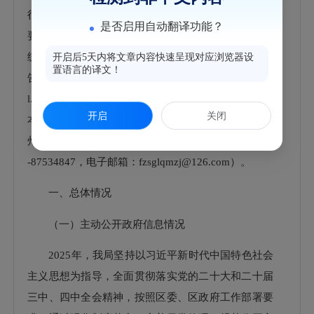
行政诉讼情况”“存在的主要问题及改进情况”“其他需
是否启用自动翻译功能？
要报告的事项”六个部分组成。本报告中所列数据的
统计时限为202
5
年
1月1日至202
5
年
12月31日。本报
开启后5天内将文章内容快速呈现对应浏览器设
置语言的译文！
告在“福州市鼓楼区人民政府门户网站”（http://www.g
l.gov.cn）公布，并报送鼓楼区档案馆，欢迎查阅。对
开启
关闭
本报告如有疑问，可与鼓楼区
民政局
联系（地址：福
州市鼓楼区津泰路
98号
，
邮编：
350001，电话：
0591
-87534847
，电子邮箱：
fzsglqmzj@126.com
）。
一、总体情况
（一）主动公开政府信息情况
202
5
年，我局坚持以习近平新时代中国特色社会
主义思想为指导，全面贯彻落实党的二十大和二十届
三中
、四中
全会精神，按照区委、区政府工作部署要