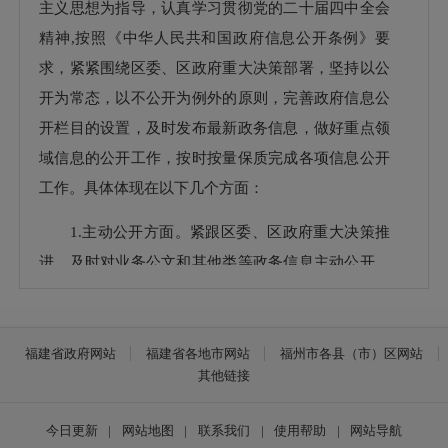
主义思想为指导，认真学习贯彻党的二十届四中全会
精神,按照《中华人民共和国政府信息公开条例》要
求，紧紧围绕区委、区政府重大决策部署，坚持以公
开为常态，以不公开为例外的原则，完善政府信息公
开栏目的设置，及时发布最新政务信息，做好重点领
域信息的公开工作，按时按量保质完成各项信息公开
工作。具体体现在以下几个方面：
1.主动公开方面。紧跟区委、区政府重大决策推
进，及时对业务公文和其他类等政务信息主动公开，
切实保障群众的知情权、参与权和监督权。2025年度
我局通过政务网站发布信息4条，其中业务公文2条，
其他应当主动公开的政府信息2条。
福建省政府网站
福建省各地市网站
福州市各县（市）区网站
其他链接
2.依申请公开方面。依法保障公众合理政府信息
需求，严格登记、审核、会商、办理、答复、归档等
今日更新
|
网站地图
|
联系我们
|
使用帮助
|
网站导航