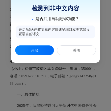
（国办公开办函〔2021〕30号）有关规定编制。报告
检测到非中文内容
全文由“总体情况”“主动公开政府信息情况”“收到和处
理政府信息公开申请情况”“政府信息公开行政复议、
是否启用自动翻译功能？
行政诉讼情况”“存在的主要问题及改进情况”“其他需
开启后5天内将文章内容快速呈现对应浏览器设
要报告的事项”六个部分组成。本报告中所列数据的
置语言的译文！
统计时限为2025年1月1日至2025年12月31日。本报
告在“福州市鼓楼区人民政府门户网站”（http://www.g
开启
关闭
l.gov.cn）公布，并报送鼓楼区档案馆，欢迎查阅。对
本报告如有疑问，可与鼓楼区工业和信息化局联系
（地址：福州市鼓楼区津泰路98号，邮编：350001，
电话：0591-88310392，电子邮箱：gongx147258@1
63.com）。
一、总体情况
2025年，我局坚持以习近平新时代中国特色社会