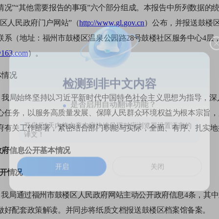
况”“其他需要报告的事项”六个部分组成。本报告中所列数据的统计时限
楼区人民政府门户网站”（
http://www.gl.gov.cn
）公布，并报送鼓楼
联系（地址：福州市鼓楼区温泉公园路
28号鼓楼社区服务中心4层，邮编
j@163.com
）。
体情况
检测到非中文内容
5年，我局始终坚持以习近平新时代中国特色社会主义思想为指导，
是否启用自动翻译功能？
心任务，以服务高质量发展、保障人民群众环境权益为根本宗旨，
府有关工作部署，紧密结合部门职能与实际，全面、有序、扎实地
开启后5天内将文章内容快速呈现对应浏览器设置语言的
译文！
政府信息公开基本情况
开启
关闭
公开情况
年，我局通过福州市鼓楼区人民政府网站主动公开政府信息
4
条，其中
做好配套政策解读。并同步将纸质文档报送鼓楼区档案馆备案。