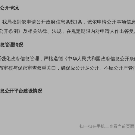
请公开
情况
5年，我局收到依申请公开政府信息条数1条，该依申请公开事项
公开条例》及相关法律、法规，在规定期限内对申请人作出答复
信息管理情况
断强化政府信息管理
，严格遵循
《中华人民共和国政府信息公开条
布审核与保密审查双重关口，确保应公开尽公开、不应公开严管
。
信息公开平台建设情况
终坚持以福州市鼓楼区人民政府门户网站为政府信息公开核心平台
布鼓楼生态环境局
“双随机、一公开”抽查结果信息
7
条；以月份公
报形式发布空气质量信息
365条、水质数据信息365条
；以
报表
和文
扫一扫在手机上查看当前页面
局行政处罚公示
信息
共
11
条
；
建设项目环境影响评价文件相关信息