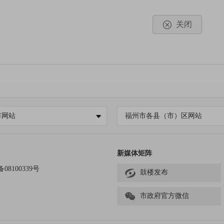
保障情况
关闭
、直属单位
严格
遵循
信息发布管理有关规定，细化内部审批流程，
，
优化信息发布审核流程
，
对拟发布信息的来源、内容进行严格
信息公开发布工作
，
确保公开信息准确规范、更新及时高效
。
动公开政府信息情况
市网站
福州市各县（市）区网站
第二十条第（一）项
信息内容
本年制发件数
本年废止件
新媒体矩阵
规章
0
0
备08100339号
鼓楼发布
行政规范性文件
0
0
市政府官方微信
第二十条第（五）项