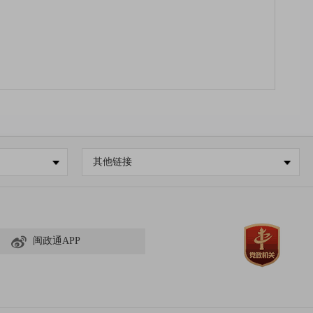
明确网站公开责任分工
，
精准筛选公开内容，规范
审核把关，坚决杜绝违规发布、随意发布信息等问
其他链接
数
现行有效件数
0
闽政通APP
0