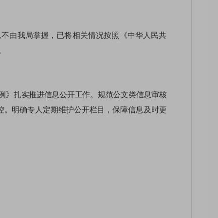
信息不由我局掌握，已将相关情况按照《中华人民共
。
例》扎实推进信息公开
工作。规范公文类信息审核
控。明确专人定期维护公开栏目，保障信息及时更
，扎实筑牢政务公开
“第一阵地”
。
202
5
年，以季度
示的形式发布鼓楼生态环境局查处信访件一览表信
字
形式发布福州市环境行政执法监督统计
及福州市
1
8
条。