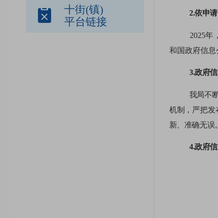
十街(镇)
2
.依申
平台链接
202
和国政府信息
3.政府
我局不
机制，严把发
新、准确无误
4.政府
我局始
公示的形式发
息
11
条；以日
鼓楼生态环境