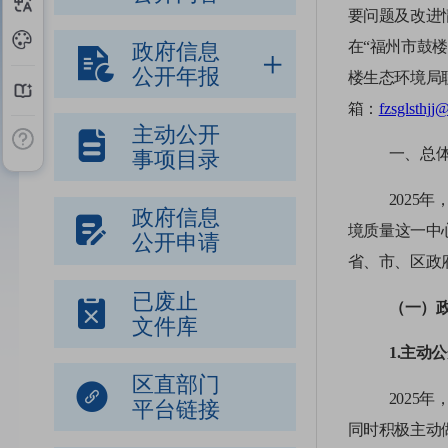
要问题及改进情
在“福州市鼓
政府信息
公开年报
楼生态环境局
箱：
fzsglsthj
主动公开
一、总
事项目录
202
政府信息
境质量这一中
公开申请
省、市、区政
已废止
（一）
文件库
1.主动
区直部门
2025
平台链接
同时积极主动