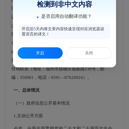
检测到非中文内容
理政府信息公开申请情况”、“政府信息公开行政复
是否启用自动翻译功能？
议、行政诉讼情况”、“存在的主要问题及改进情
况”、“其他需要报告的事项”六个部分组成。本报告中
开启后5天内将文章内容快速呈现对应浏览器设
所列的数据统计时限为2025年1月1日至2025年12月3
置语言的译文！
1日。本报告在“福州市鼓楼区人民政府门户网站”（ht
tp://www.gl.gov.cn）公布，并报送鼓楼区档案馆，欢
开启
关闭
迎查阅。对本报告如有疑问，可与福州市公安局鼓楼
分局联系（地址：福州市鼓楼区福新路230号，邮
编：350001，电话：0591—87620924）。
一、总体情况
（一）政府信息公开基本情况
1.主动公开方面
今年，分局全面贯彻党的二十大和二十届历次全会