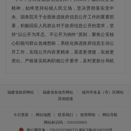
精神，始终坚持站稳人民立场，坚决贯彻落实党中
央、国务院关于全面推进政府信息公开工作的重要部
署，积极回应人民群众对于政府信息公开的需求，坚
持“以公开为常态、不公开为例外”原则，聚焦公安核
心职能与群众急难愁盼，系统化推进政府信息主动公
开工作，实现公开内容更精准，渠道更便捷，实效更
突出。严格落实机构职能公开要求，及时更新分局机
构设置、主要职责、领导信息、办公地址、联系电话
等基础信息，着力提升政务工作透明度和公信力。同
时，积极推动人大代表建议和政协委员提案办理结果
福建省政府网站
福建省各地市网站
福州市各县（市）区网站
的公开，不断推进行政许可公示的威慑力和公信力，
其他链接
以公开促进依法行政和政策落地见效。年内，分局主
动公开信息共计4条，其中，人事信息3条，其他信息
今日更新
|
网站地图
|
联系我们
|
使用帮助
|
网站导航
1条。历年累计公开政府信息386条。公开人大代表建
网站标识码：3501020005
闽公网安备：35010202000735
闽ICP备08100339号
议和政协委员提案件办理结果15件，行政许可公示51