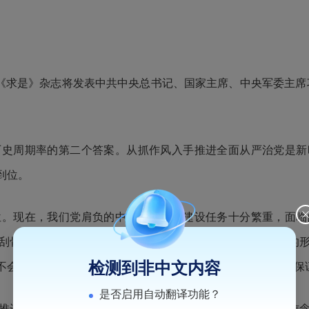
23期《求是》杂志将发表中共中央总书记、国家主席、中央军委主
周期率的第二个答案。从抓作风入手推进全面从严治党是新
到位。
现在，我们党肩负的中国式现代化建设任务十分繁重，面临
刮骨疗毒，非但不会影响党的形象和威信，反而能够提高党的
检测到非中文内容
不会影响经济社会发展，反而能够为高质量发展提供坚强政治保
是否启用自动翻译功能？
进自我革命，必须固本培元、增强党性。重点是坚定理想信念