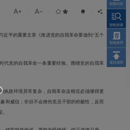
智能问答




|
|
|
|


智能搜索
席习近平的重要文章
《推进党的自我革命要做到“五个
智能推荐
返回顶部
时代党的自我革命一条重要经验。围绕党的自我革
的执政环境异常复杂，自我革命这根弦必须绷得更
形象和威信；非但不会挫伤党员干部的积极性，反而
证。
，铸牢对党忠诚，厚植为民情怀，纯正道德品质，