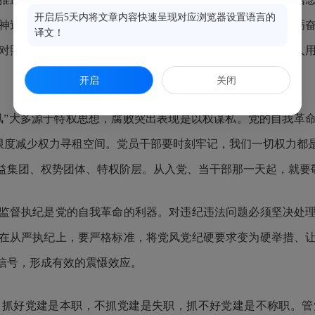
开启后5天内将文章内容快速呈现对应浏览器设置语言的
神追求。积极投身中国式现代化建设实践，在干事创业中磨砺
译文！
对照正反典型进行自我省察，以内无妄思保证外无妄动。选人
开启
关闭
”大多源于特权思想，腐败突出表现是以权谋私。党的自我革命
大限度减少权力寻租空间。党员干部要时刻牢记，我们一切权力
益集团、权势团体、特权阶层。从入党、当干部那一天起，就要
督执纪是党的自我革命的利器。对违纪违法问题必须坚决处理
在从严执纪上，要严格标准，将党风党纪硬要求变为硬举措、
信号，形成有效的震慑效应。
好党建是本职，不抓党建是失职，抓不好党建是不称职。管