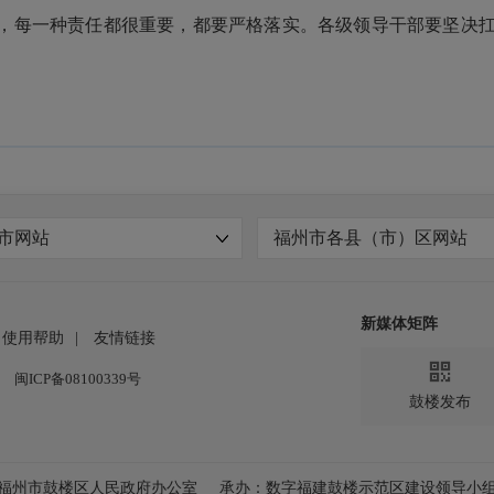
条，每一种责任都很重要，都要严格落实。各级领导干部要坚决
市网站
福州市各县（市）区网站
新媒体矩阵
使用帮助
|
友情链接

闽ICP备08100339号
鼓楼发布
福州市鼓楼区人民政府办公室
承办：数字福建鼓楼示范区建设领导小