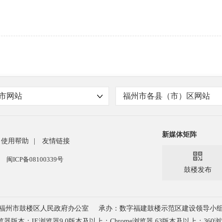
市网站
福州市各县（市）区网站
新媒体矩阵
使用帮助
|
友情链接

闽ICP备08100339号
鼓楼发布
福州市鼓楼区人民政府办公室
承办：数字福建鼓楼示范区建设领导小
器版本：IE浏览器9.0版本及以上；
Chrome浏览器 63版本及以上；360