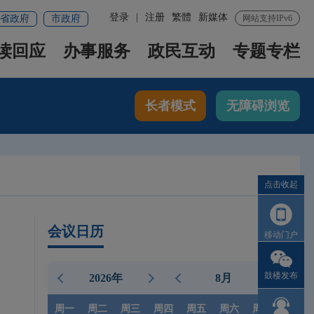
登录
|
注册
繁體
新媒体
省政府
市政府
网站支持IPv6
读回应
办事服务
政民互动
专题专栏
长者模式
无障碍浏览
点击收起
会议日历
移动门户
鼓楼发布
2026年
8月
周一
周二
周三
周四
周五
周六
周日