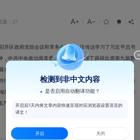



览量：27
|
|
|
|


召开区政府党组会议和常务会议。会议传达学习了习近平总书
精神，中共中央政治局常委、国务院副总理丁薛祥出席第九届数
翼在福州调研群团组织并主持召开座谈会时的讲话精神，以及
检测到非中文内容
作情况；研究了审计整改工作，区城投集团参投福建省兴盛新
是否启用自动翻译功能？
海星思半导体股份有限公司，景运大楼租赁调整，并购区安泰
富产业投资基金管理有限公司签署战略合作协议等事宜。
开启后5天内将文章内容快速呈现对应浏览器设置语言的
译文！
开启
关闭