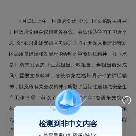
4月13日上午，区政府党组书记、区长杨辉主持召
开区政府党组会议和常务会议。会议传达学习了习近平
总书记在河北雄安新区考察并主持召开深入推进雄安新
区高质量建设和发展座谈会时的重要讲话精神、在《求
是》杂志发表的《让愿担当、敢担当、善担当蔚然成
风》重要文章精神，省长赵龙在福州调研时的讲话精
神，以及市有关会议精神；听取了近期住建领域安全生
产工作情况；审议了《鼓楼区2026年“奋勇争先突破
年”高质量发展攻坚行动方案（送审稿）》；研究了第
九届数字中国建设峰会鼓楼区筹备工作、福山具身智能
检测到非中文内容
产业服务中心项目等事宜。
是否启用自动翻译功能？