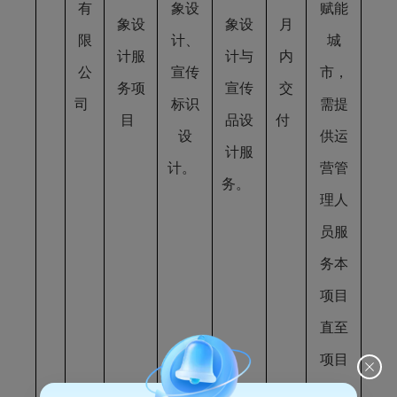
有
象设
赋能
象设
象设
月
限
计、
城
计服
计与
内
公
宣传
市，
务项
宣传
交
司
标识
需提
目
品设
付
设
供运
计服
计。
营管
务。
理人
员服
务本
项目
直至
项目
结