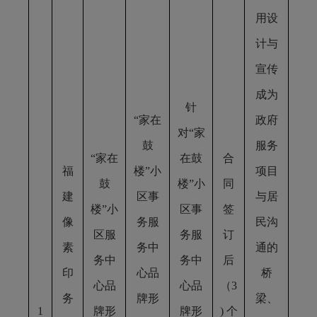
用设
计与
宣传
成为
针
“家在
政府
对“家
鼓
服务
“家在
在鼓
合
福
楼”小
项目
鼓
楼”小
同
建
区事
与居
楼”小
区事
签
像
务服
民沟
区服
务服
订
素
务中
通的
务中
务中
后
印
心品
桥
心品
心品
（3
务
牌形
梁、
1
牌形
牌形
) 个