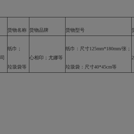
货物名称
货物品牌
货物型号
纸巾；
纸巾：尺寸
125mm*180mm/张；
司
心相印；尤娜等
垃圾袋等
垃圾袋：尺寸
40*45cm等