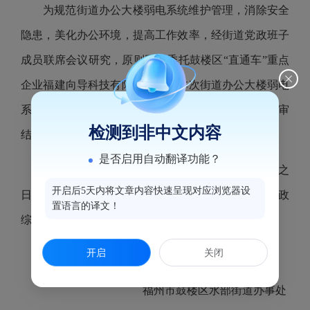
为规范街道办公大楼弱电系统维护管理，消除安全
隐患，美化办公环境，提高工作效率，经街道党政班子
成员联席会议研究，原则同意委托鼓楼区“直通车”重点
企业福建向导科技有限公司负责本次街道办公大楼弱电
系统改造提升项目，总预算不超过25万元，最终以评审
检测到非中文内容
结果据实结算。
是否启用自动翻译功能？
现将该事项予以公示，公告期限为自本公告发布之
开启后5天内将文章内容快速呈现对应浏览器设
日起1个工作日。如有意见与建议请联系水部街道党政
置语言的译文！
综合办，电话：0591-83210639。
开启
关闭
福州市鼓楼区水部街道办事处