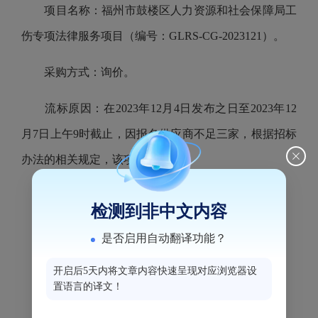
项目名称：福州市鼓楼区人力资源和社会保障局工
伤专项法律服务项目（编号：
GLRS-CG-2023121
）。
采购方式：询价。
流标原因：在
2023
年
12
月
4
日发布之日至
2023
年
12
月
7日
上午
9
时截止，因报名供应商不足三家，根据招标
办法的相关规定，该项目流标。
特此公告
检测到非中文内容
是否启用自动翻译功能？
联
系
人：李恒
开启后5天内将文章内容快速呈现对应浏览器设
置语言的译文！
联系电话：
0591-83517897