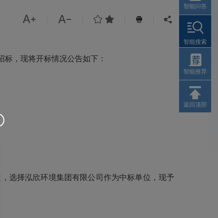
智能问答




|
|
|
|


智能搜索
招标，现将开标情况公告如下：
智能推荐
返回顶部
定，选择
泓欣环境集团
有限公司作为中标单位，现予