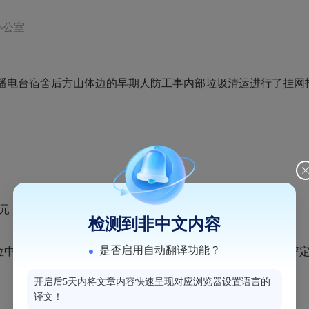
办公室
播电台宿舍后方山体
边的早期人防工事内部
垃圾清运
进行了挂网
元；
检测到非中文内容
是否启用自动翻译功能？
位中
泓欣环境集团
有限公司报价
31858
元，报价最低，经本办评
开启后5天内将文章内容快速呈现对应浏览器设置语言的
译文！