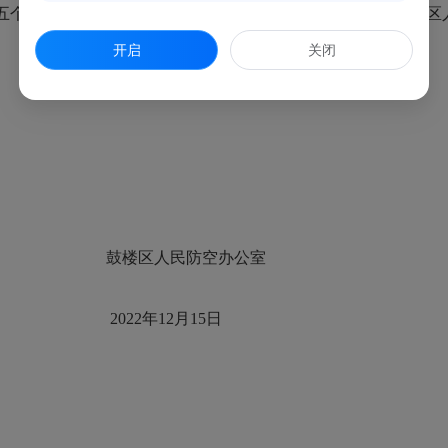
五个工作日）。如对结果有异议者，请于公示结束前，向鼓楼区
开启
关闭
楼区人民防空办公室
202
2
年
12
月
15
日