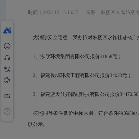
时间：2022-12-15 15:37
来源：鼓楼区人民防空
为
消除安全隐患
，我办拟对鼓楼区
永祚社巷省广
1、
泓欣环境集团
有限公司报价
31858
元；
2、福建
俊城环境工程
有限公司报价
34023
元；
3、福建
蓝天佳好智能科技
有限公司报价
34470.56
按照同等条件低价中标原则，符合条件的3家单
以公示。