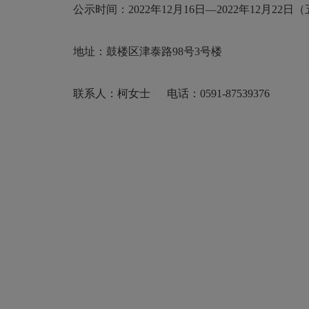
公示时间：202
2
年
12
月
16
日—202
2
年
12
月
22
日（
地址：鼓楼区津泰路98号3号楼
联系人：
柯
女士 电话：0591-87539376
鼓