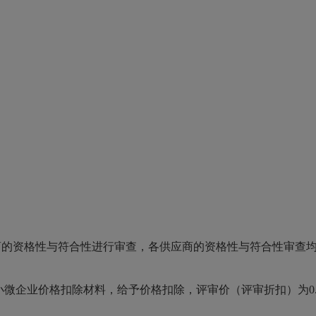
商的资格性与符合性进行审查，各供应商的资格性与符合性审查
小微企业价格扣除材料，给予价格扣除，评审价（
评审折扣
）
为
0