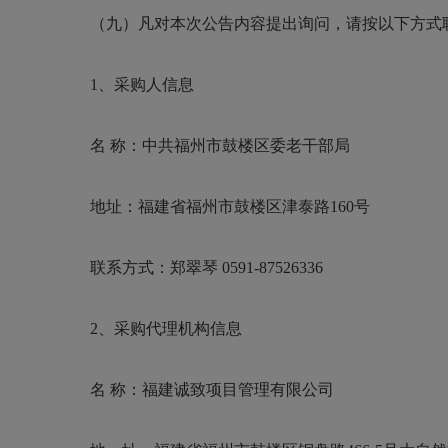
（
九
）
凡对本次公告内容提出询问，请按以下方式
1、采购
人信息
名
称：
中共福州市鼓楼区委老干部局
地址：
福建省福州市鼓楼区津泰路
160号
联系方式：
郑翠琴
0591-87526336
2、采购
代理机构信息
名
称：福建诚致项目管理有