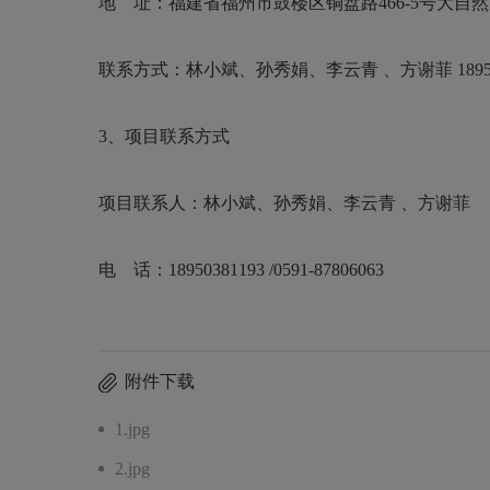
地 址：福建省福州市鼓楼区铜盘路
466-5号大自
联系方式：
林小斌、孙秀娟、李云青
、
方谢菲
189
3、项目
联系方式
项目联系人：
林小斌、孙秀娟、李云青
、
方谢菲
电 话：
18950381193
/0591-87806063
附件下载
1.jpg
2.jpg