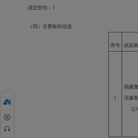
成交
折扣：
1
（四）
主要标的信息
序号
供应
福建
1
活服
公