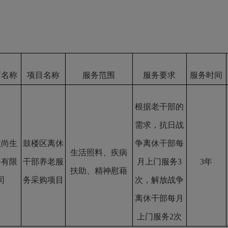
商名称
项目
名称
服务范围
服务要求
服务时间
根据老干部的
需求，
抗日战
微尚生
鼓楼区离休
争离休干部每
生活
照料
、疾病
务有限
干部养老服
月上门服务
3
3年
扶助、精神慰藉
司
务采购项目
次，
解放战争
离休干部每月
上门服务
2次