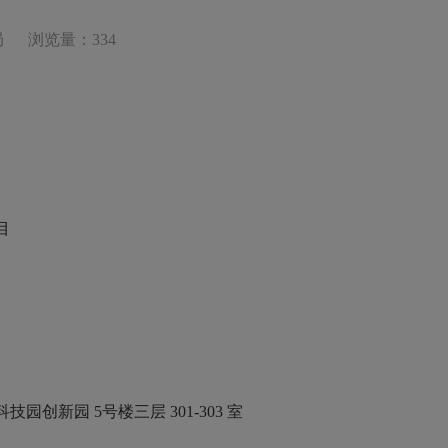
局
浏览量：334
目
科技园创新园
5号楼三层 301-303 室