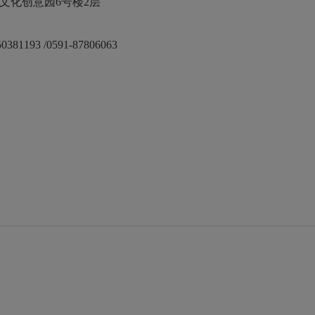
然文化创意园6号楼2
层
50381193
/0591-87806063