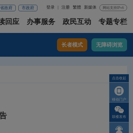
登录
|
注册
繁體
新媒体
省政府
市政府
网站支持IPv6
读回应
办事服务
政民互动
专题专栏
长者模式
无障碍浏览
点击收起
移动门户
告
鼓楼发布